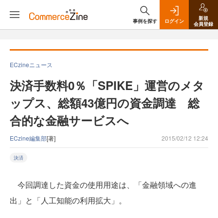
新規
事例を探す
ログイン
会員登録
ECzineニュース
決済手数料0％「SPIKE」運営のメタ
ップス、総額43億円の資金調達 総
合的な金融サービスへ
ECzine編集部
[著]
2015/02/12 12:24
決済
今回調達した資金の使用用途は、「金融領域への進
出」と「人工知能の利用拡大」。