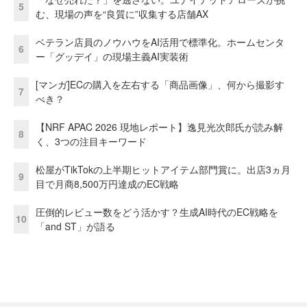
5
む、現場の声を“良質に”収集する店舗AX
ベテラン店員のノウハウをAI活用で標準化。ホームセンタ
6
ー「グッデイ」の現場主義AI実装術
[マンガ]ECの購入を左右する「商品画像」、何から撮影す
7
べき？
【NRF APAC 2026 現地レポート】逸見光次郎氏が読み解
8
く、3つの注目キーワード
松屋がTikTokの上半期ヒットアイテム部門賞に。出店3ヵ月
9
目で月商8,500万円達成のEC戦略
圧倒的レビュー数をどう活かす？生成AI時代のEC戦略を
10
「and ST」が語る