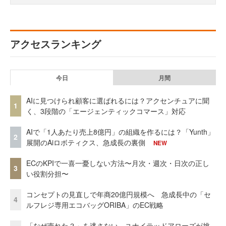
アクセスランキング
今日
月間
AIに見つけられ顧客に選ばれるには？アクセンチュアに聞
1
く、3段階の「エージェンティックコマース」対応
AIで「1人あたり売上8億円」の組織を作るには？「Yunth」
2
展開のAiロボティクス、急成長の裏側
NEW
ECのKPIで一喜一憂しない方法〜月次・週次・日次の正し
3
い役割分担〜
コンセプトの見直しで年商20億円規模へ 急成長中の「セ
4
ルフレジ専用エコバッグORIBA」のEC戦略
「なぜ売れた？」を逃さない。ユナイテッドアローズが挑