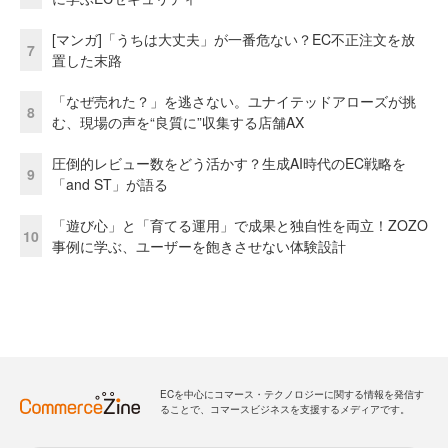
[マンガ]「うちは大丈夫」が一番危ない？EC不正注文を放
7
置した末路
「なぜ売れた？」を逃さない。ユナイテッドアローズが挑
8
む、現場の声を“良質に”収集する店舗AX
圧倒的レビュー数をどう活かす？生成AI時代のEC戦略を
9
「and ST」が語る
「遊び心」と「育てる運用」で成果と独自性を両立！ZOZO
10
事例に学ぶ、ユーザーを飽きさせない体験設計
ECを中心にコマース・テクノロジーに関する情報を発信す
ることで、コマースビジネスを支援するメディアです。