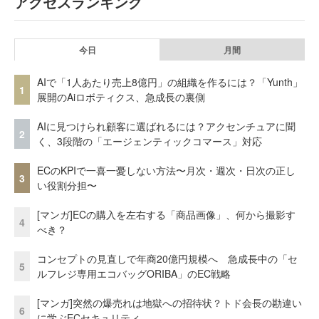
アクセスランキング
今日
月間
AIで「1人あたり売上8億円」の組織を作るには？「Yunth」
1
展開のAiロボティクス、急成長の裏側
AIに見つけられ顧客に選ばれるには？アクセンチュアに聞
2
く、3段階の「エージェンティックコマース」対応
ECのKPIで一喜一憂しない方法〜月次・週次・日次の正し
3
い役割分担〜
[マンガ]ECの購入を左右する「商品画像」、何から撮影す
4
べき？
コンセプトの見直しで年商20億円規模へ 急成長中の「セ
5
ルフレジ専用エコバッグORIBA」のEC戦略
[マンガ]突然の爆売れは地獄への招待状？トド会長の勘違い
6
に学ぶECセキュリティ