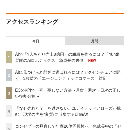
アクセスランキング
今日
月間
AIで「1人あたり売上8億円」の組織を作るには？「Yunth」
1
展開のAiロボティクス、急成長の裏側
NEW
AIに見つけられ顧客に選ばれるには？アクセンチュアに聞
2
く、3段階の「エージェンティックコマース」対応
ECのKPIで一喜一憂しない方法〜月次・週次・日次の正し
3
い役割分担〜
「なぜ売れた？」を逃さない。ユナイテッドアローズが挑
4
む、現場の声を“良質に”収集する店舗AX
コンセプトの見直しで年商20億円規模へ 急成長中の「セ
5