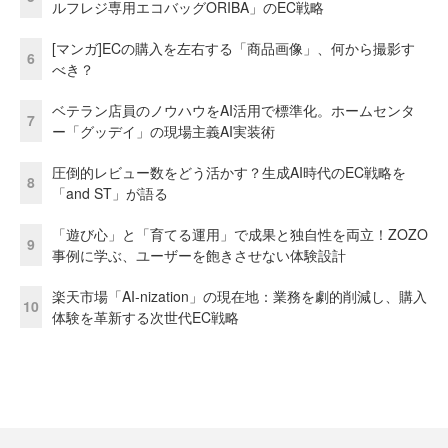
ルフレジ専用エコバッグORIBA」のEC戦略
[マンガ]ECの購入を左右する「商品画像」、何から撮影す
6
べき？
ベテラン店員のノウハウをAI活用で標準化。ホームセンタ
7
ー「グッデイ」の現場主義AI実装術
圧倒的レビュー数をどう活かす？生成AI時代のEC戦略を
8
「and ST」が語る
「遊び心」と「育てる運用」で成果と独自性を両立！ZOZO
9
事例に学ぶ、ユーザーを飽きさせない体験設計
楽天市場「AI-nization」の現在地：業務を劇的削減し、購入
10
体験を革新する次世代EC戦略