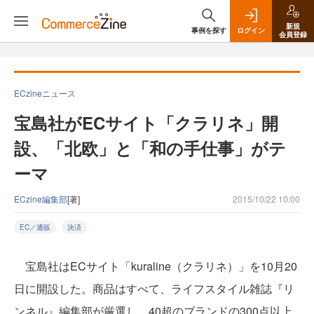
新規
事例を探す
ログイン
会員登録
ECzineニュース
宝島社がECサイト「クラリネ」開
設、「北欧」と「和の手仕事」がテ
ーマ
ECzine編集部
[著]
2015/10/22 10:00
EC／通販
決済
宝島社はECサイト「kuraline（クラリネ）」を10月20
日に開設した。商品はすべて、ライフスタイル雑誌『リ
ンネル』編集部が厳選し、40超のブランドの300点以上