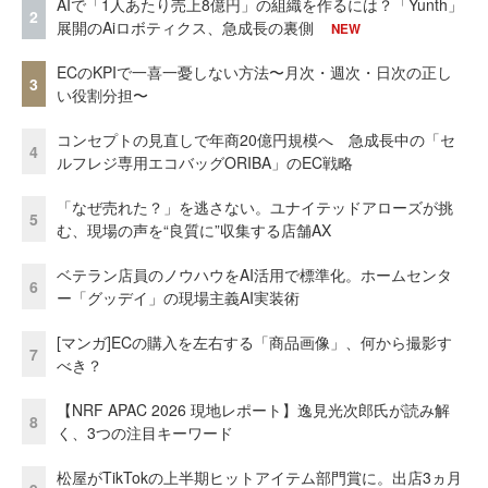
AIで「1人あたり売上8億円」の組織を作るには？「Yunth」
2
展開のAiロボティクス、急成長の裏側
NEW
ECのKPIで一喜一憂しない方法〜月次・週次・日次の正し
3
い役割分担〜
コンセプトの見直しで年商20億円規模へ 急成長中の「セ
4
ルフレジ専用エコバッグORIBA」のEC戦略
「なぜ売れた？」を逃さない。ユナイテッドアローズが挑
5
む、現場の声を“良質に”収集する店舗AX
ベテラン店員のノウハウをAI活用で標準化。ホームセンタ
6
ー「グッデイ」の現場主義AI実装術
[マンガ]ECの購入を左右する「商品画像」、何から撮影す
7
べき？
【NRF APAC 2026 現地レポート】逸見光次郎氏が読み解
8
く、3つの注目キーワード
松屋がTikTokの上半期ヒットアイテム部門賞に。出店3ヵ月