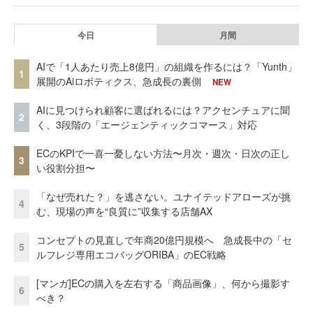
今日
月間
AIで「1人あたり売上8億円」の組織を作るには？「Yunth」
1
展開のAiロボティクス、急成長の裏側
NEW
AIに見つけられ顧客に選ばれるには？アクセンチュアに聞
2
く、3段階の「エージェンティックコマース」対応
ECのKPIで一喜一憂しない方法〜月次・週次・日次の正し
3
い役割分担〜
「なぜ売れた？」を逃さない。ユナイテッドアローズが挑
4
む、現場の声を“良質に”収集する店舗AX
コンセプトの見直しで年商20億円規模へ 急成長中の「セ
5
ルフレジ専用エコバッグORIBA」のEC戦略
[マンガ]ECの購入を左右する「商品画像」、何から撮影す
6
べき？