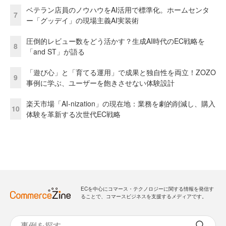
ベテラン店員のノウハウをAI活用で標準化。ホームセンタ
7
ー「グッデイ」の現場主義AI実装術
圧倒的レビュー数をどう活かす？生成AI時代のEC戦略を
8
「and ST」が語る
「遊び心」と「育てる運用」で成果と独自性を両立！ZOZO
9
事例に学ぶ、ユーザーを飽きさせない体験設計
楽天市場「AI-nization」の現在地：業務を劇的削減し、購入
10
体験を革新する次世代EC戦略
ECを中心にコマース・テクノロジーに関する情報を発信す
ることで、コマースビジネスを支援するメディアです。