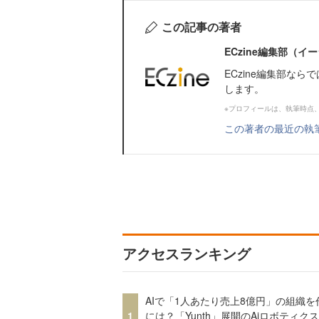
この記事の著者
ECzine編集部（
ECzine編集部な
します。
※プロフィールは、執筆時点
この著者の最近の執
アクセスランキング
AIで「1人あたり売上8億円」の組織を
1
には？「Yunth」展開のAiロボティク