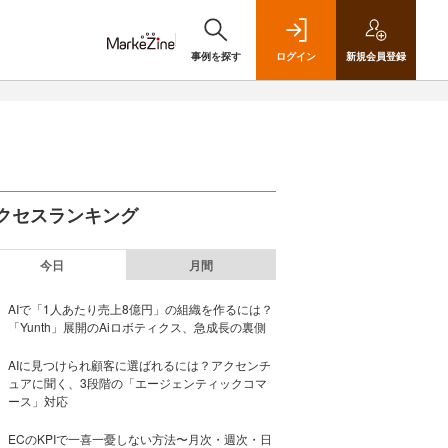
事例を探す
ログイン
新規
会員登録
クセスランキング
今日
月間
AIで「1人あたり売上8億円」の組織を作るには？
「Yunth」展開のAiロボティクス、急成長の裏側
AIに見つけられ顧客に選ばれるには？アクセンチ
ュアに聞く、3段階の「エージェンティックコマ
ース」対応
ECのKPIで一喜一憂しない方法〜月次・週次・日