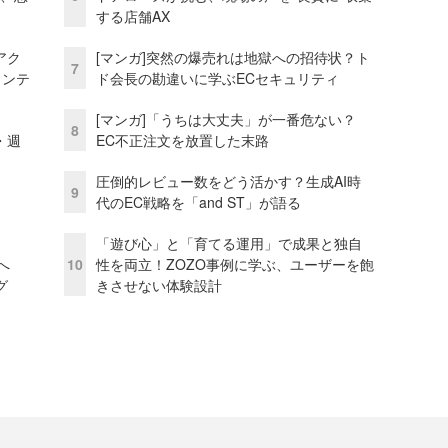
する店舗AX
アク
[マンガ]突然の爆売れは地獄への招待状？ト
7
ェンテ
ド会長の勘違いに学ぶECセキュリティ
[マンガ]「うちは大丈夫」が一番危ない？
8
・週
EC不正注文を放置した末路
圧倒的レビュー数をどう活かす？生成AI時
9
代のEC戦略を「and ST」が語る
「遊び心」と「育てる運用」で成果と独自
模へ
10
性を両立！ZOZO事例に学ぶ、ユーザーを飽
グ
きさせない体験設計