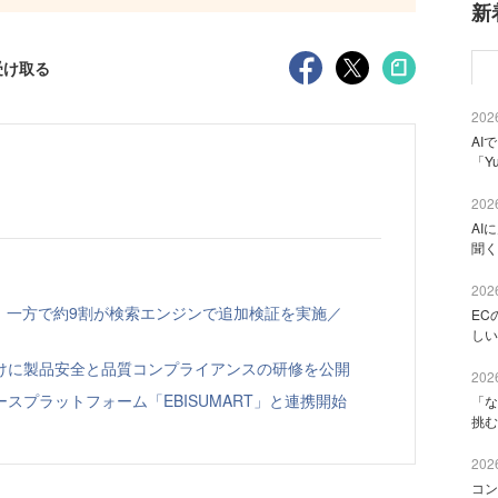
新
受け取る
2026
AI
「Y
2026
AI
聞く
2026
、一方で約9割が検索エンジンで追加検証を実施／
EC
しい
向けに製品安全と品質コンプライアンスの研修を公開
2026
スプラットフォーム「EBISUMART」と連携開始
「な
挑む
2026
コン