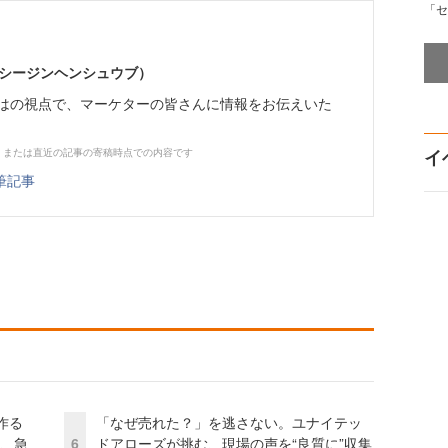
「セ
イーシージンヘンシュウブ）
らではの視点で、マーケターの皆さんに情報をお伝えいた
イ
、または直近の記事の寄稿時点での内容です
筆記事
作る
「なぜ売れた？」を逃さない。ユナイテッ
ス、急
6
ドアローズが挑む、現場の声を“良質に”収集