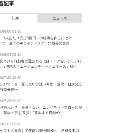
着記事
記事
ニュース
/08/06 08:00
で「1人あたり売上8億円」の組織を作るには？
unth」展開のAiロボティクス、急成長の裏側
/08/04 08:30
に見つけられ顧客に選ばれるには？アクセンチュアに
、3段階の「エージェンティックコマース」対応
/07/30 08:30
のKPIで一喜一憂しない方法〜月次・週次・日次の正
役割分担〜
/07/28 09:00
ぜ売れた？」を逃さない。ユナイテッドアローズが
、現場の声を“良質に”収集する店舗AX
/07/27 09:00
セプトの見直しで年商20億円規模へ 急成長中の