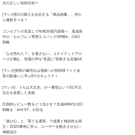
次の正しい役割分担〜
[マンガ]ECの購入を左右する「商品画像」、何か
ら撮影すべき？
コンセプトの見直しで年商20億円規模へ 急成長
中の「セルフレジ専用エコバッグORIBA」のEC
戦略
「なぜ売れた？」を逃さない。ユナイテッドアロ
ーズが挑む、現場の声を“良質に”収集する店舗AX
[マンガ]突然の爆売れは地獄への招待状？トド会
長の勘違いに学ぶECセキュリティ
[マンガ]「うちは大丈夫」が一番危ない？EC不正
注文を放置した末路
圧倒的レビュー数をどう活かす？生成AI時代のEC
戦略を「and ST」が語る
「遊び心」と「育てる運用」で成果と独自性を両
立！ZOZO事例に学ぶ、ユーザーを飽きさせない
体験設計