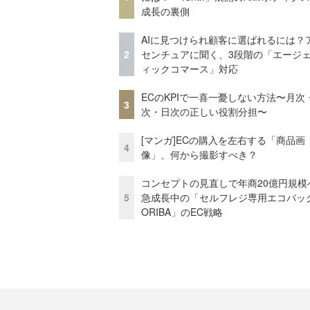
成長の裏側
AIに見つけられ顧客に選ばれるには？
2
センチュアに聞く、3段階の「エージ
ィックコマース」対応
ECのKPIで一喜一憂しない方法〜月次
3
次・日次の正しい役割分担〜
[マンガ]ECの購入を左右する「商品画
4
像」、何から撮影すべき？
コンセプトの見直しで年商20億円規
5
急成長中の「セルフレジ専用エコバッ
ORIBA」のEC戦略