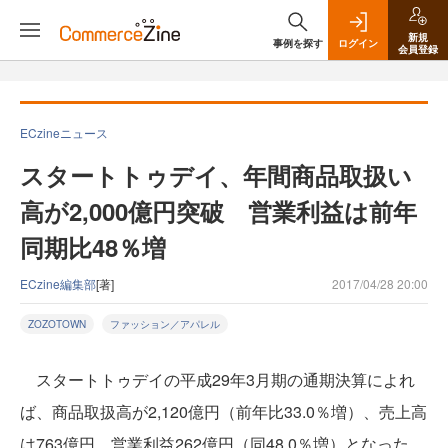
新規
事例を探す
ログイン
会員登録
ECzineニュース
スタートトゥデイ、年間商品取扱い
高が2,000億円突破 営業利益は前年
同期比48％増
ECzine編集部
[著]
2017/04/28 20:00
ZOZOTOWN
ファッション／アパレル
スタートトゥデイの平成29年3月期の通期決算によれ
ば、商品取扱高が2,120億円（前年比33.0％増）、売上高
は763億円、営業利益262億円（同48.0％増）となった。