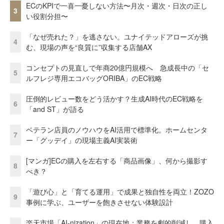
ECのKPIで一喜一憂しない方法〜月次・週次・日次の正し
3
い役割分担〜
「なぜ売れた？」を逃さない。ユナイテッドアローズが挑
4
む、現場の声を“良質に”収集する店舗AX
コンセプトの見直しで年商20億円規模へ 急成長中の「セ
5
ルフレジ専用エコバッグORIBA」のEC戦略
圧倒的レビュー数をどう活かす？生成AI時代のEC戦略を
6
「and ST」が語る
ベテラン店員のノウハウをAI活用で標準化。ホームセンタ
7
ー「グッデイ」の現場主義AI実装術
[マンガ]ECの購入を左右する「商品画像」、何から撮影す
8
べき？
「遊び心」と「育てる運用」で成果と独自性を両立！ZOZO
9
事例に学ぶ、ユーザーを飽きさせない体験設計
楽天市場「AI-nization」の現在地：業務を劇的削減し、購入