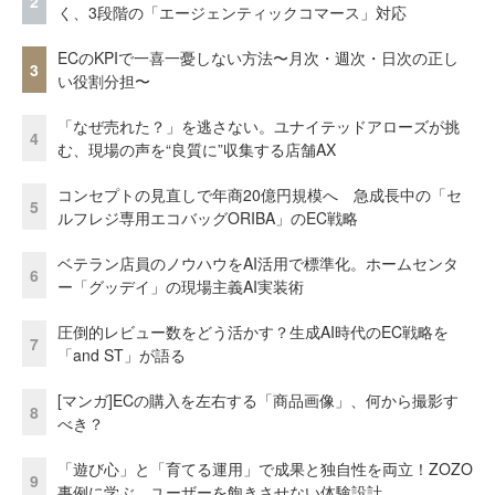
2
く、3段階の「エージェンティックコマース」対応
ECのKPIで一喜一憂しない方法〜月次・週次・日次の正し
3
い役割分担〜
「なぜ売れた？」を逃さない。ユナイテッドアローズが挑
4
む、現場の声を“良質に”収集する店舗AX
コンセプトの見直しで年商20億円規模へ 急成長中の「セ
5
ルフレジ専用エコバッグORIBA」のEC戦略
ベテラン店員のノウハウをAI活用で標準化。ホームセンタ
6
ー「グッデイ」の現場主義AI実装術
圧倒的レビュー数をどう活かす？生成AI時代のEC戦略を
7
「and ST」が語る
[マンガ]ECの購入を左右する「商品画像」、何から撮影す
8
べき？
「遊び心」と「育てる運用」で成果と独自性を両立！ZOZO
9
事例に学ぶ、ユーザーを飽きさせない体験設計