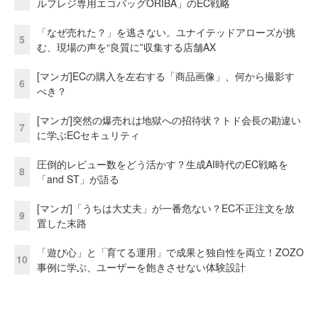
ルフレジ専用エコバッグORIBA」のEC戦略
「なぜ売れた？」を逃さない。ユナイテッドアローズが挑
5
む、現場の声を“良質に”収集する店舗AX
[マンガ]ECの購入を左右する「商品画像」、何から撮影す
6
べき？
[マンガ]突然の爆売れは地獄への招待状？トド会長の勘違い
7
に学ぶECセキュリティ
圧倒的レビュー数をどう活かす？生成AI時代のEC戦略を
8
「and ST」が語る
[マンガ]「うちは大丈夫」が一番危ない？EC不正注文を放
9
置した末路
「遊び心」と「育てる運用」で成果と独自性を両立！ZOZO
10
事例に学ぶ、ユーザーを飽きさせない体験設計