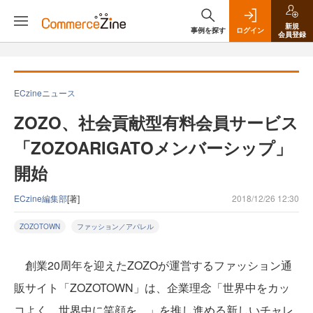
新規
事例を探す
ログイン
会員登録
ECzineニュース
ZOZO、社会貢献型有料会員サービス
「ZOZOARIGATOメンバーシップ」
開始
ECzine編集部
[著]
2018/12/26 12:30
ZOZOTOWN
ファッション／アパレル
創業20周年を迎えたZOZOが運営するファッション通
販サイト「ZOZOTOWN」は、企業理念「世界中をカッ
コよく、世界中に笑顔を。」を推し進める新しいチャレ