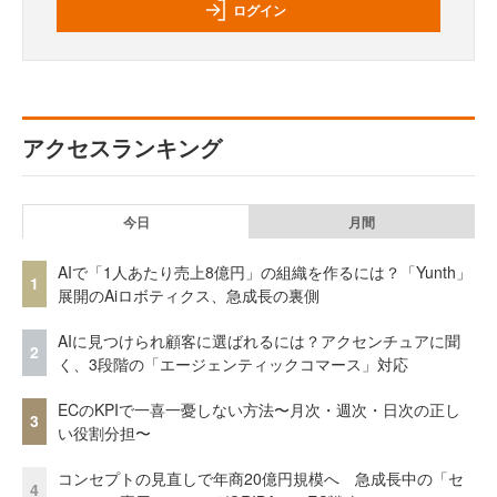
ログイン
アクセスランキング
今日
月間
AIで「1人あたり売上8億円」の組織を作るには？「Yunth」
1
展開のAiロボティクス、急成長の裏側
AIに見つけられ顧客に選ばれるには？アクセンチュアに聞
2
く、3段階の「エージェンティックコマース」対応
ECのKPIで一喜一憂しない方法〜月次・週次・日次の正し
3
い役割分担〜
コンセプトの見直しで年商20億円規模へ 急成長中の「セ
4