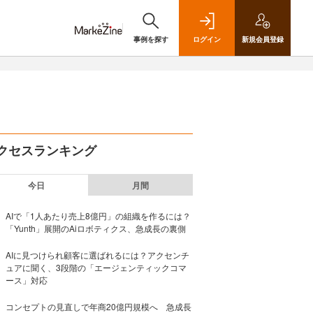
事例を探す
ログイン
新規
会員登録
クセスランキング
今日
月間
AIで「1人あたり売上8億円」の組織を作るには？
「Yunth」展開のAiロボティクス、急成長の裏側
AIに見つけられ顧客に選ばれるには？アクセンチ
ュアに聞く、3段階の「エージェンティックコマ
ース」対応
コンセプトの見直しで年商20億円規模へ 急成長