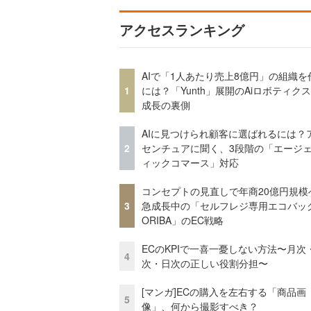
アクセスランキング
AIで「1人あたり売上8億円」の組織を
1
には？「Yunth」展開のAiロボティク
成長の裏側
AIに見つけられ顧客に選ばれるには？
2
センチュアに聞く、3段階の「エージ
ィックコマース」対応
コンセプトの見直しで年商20億円規
3
急成長中の「セルフレジ専用エコバッ
ORIBA」のEC戦略
ECのKPIで一喜一憂しない方法〜月次
4
次・日次の正しい役割分担〜
[マンガ]ECの購入を左右する「商品画
5
像」、何から撮影すべき？