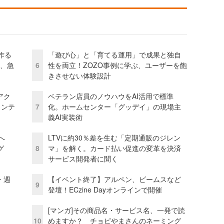
作る
「遊び心」と「育てる運用」で成果と独自
ス、急
6
性を両立！ZOZO事例に学ぶ、ユーザーを飽
きさせない体験設計
アク
ベテラン店員のノウハウをAI活用で標準
ェンテ
7
化。ホームセンター「グッデイ」の現場主
義AI実装術
模へ
LTVに約30％差を生む「定期通販のジレン
グ
8
マ」を解く。カード払い促進の変革を決済
サービス開発者に聞く
・週
【イベント終了】アルペン、ビームスなど
9
登壇！ECzine Dayオンラインで開催
[マンガ]その商品名・サービス名、一発で読
10
めますか？ チョピやまさんのネーミング