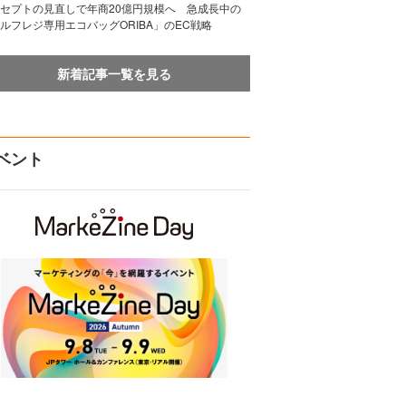
セプトの見直しで年商20億円規模へ 急成長中の
ルフレジ専用エコバッグORIBA」のEC戦略
新着記事一覧を見る
ベント