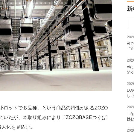
新
2026
AI
「Y
2026
AI
聞く
2026
EC
しい
2026
ロットで多品種、という商品の特性があるZOZO
「な
いたが、本取り組みにより「ZOZOBASEつくば
挑む
省人化を見込む。
2026