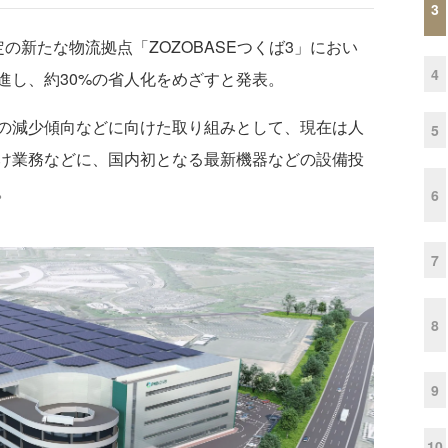
3
定の新たな物流拠点「ZOZOBASEつくば3」におい
4
進し、約30%の省人化をめざすと発表。
の減少傾向などに向けた取り組みとして、現在は人
5
け業務などに、国内初となる最新機器などの設備投
。
6
7
8
9
10