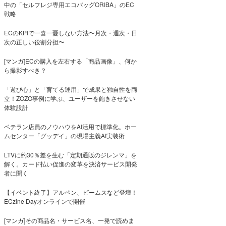
中の「セルフレジ専用エコバッグORIBA」のEC
戦略
ECのKPIで一喜一憂しない方法〜月次・週次・日
次の正しい役割分担〜
[マンガ]ECの購入を左右する「商品画像」、何か
ら撮影すべき？
「遊び心」と「育てる運用」で成果と独自性を両
立！ZOZO事例に学ぶ、ユーザーを飽きさせない
体験設計
ベテラン店員のノウハウをAI活用で標準化。ホー
ムセンター「グッデイ」の現場主義AI実装術
LTVに約30％差を生む「定期通販のジレンマ」を
解く。カード払い促進の変革を決済サービス開発
者に聞く
【イベント終了】アルペン、ビームスなど登壇！
ECzine Dayオンラインで開催
[マンガ]その商品名・サービス名、一発で読めま