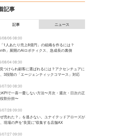
着記事
記事
ニュース
/08/06 08:00
で「1人あたり売上8億円」の組織を作るには？
unth」展開のAiロボティクス、急成長の裏側
/08/04 08:30
に見つけられ顧客に選ばれるには？アクセンチュアに
、3段階の「エージェンティックコマース」対応
/07/30 08:30
のKPIで一喜一憂しない方法〜月次・週次・日次の正
役割分担〜
/07/28 09:00
ぜ売れた？」を逃さない。ユナイテッドアローズが
、現場の声を“良質に”収集する店舗AX
/07/27 09:00