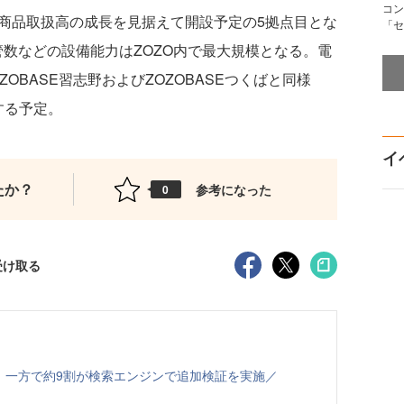
コン
の商品取扱高の成長を見据えて開設予定の5拠点目とな
「セ
保管数などの設備能力はZOZO内で最大規模となる。電
ZOBASE習志野およびZOZOBASEつくばと同様
する予定。
イ
たか？
参考になった
0
受け取る
、一方で約9割が検索エンジンで追加検証を実施／