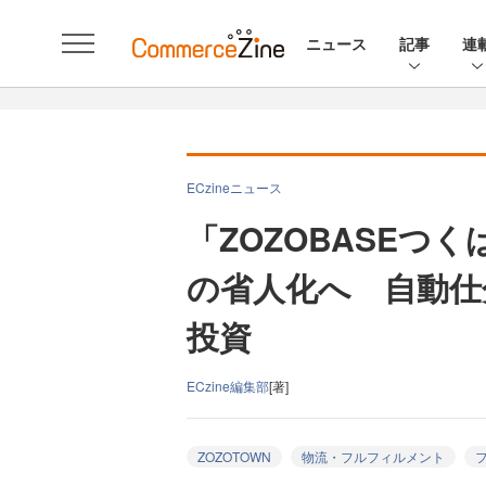
ニュース
記事
連
ECzineニュース
「ZOZOBASEつ
の省人化へ 自動仕
投資
ECzine編集部
[著]
ZOZOTOWN
物流・フルフィルメント