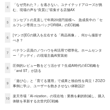
「なぜ売れた？」を逃さない。ユナイテッドアローズが挑
4
む、現場の声を“良質に”収集する店舗AX
コンセプトの見直しで年商20億円規模へ 急成長中の「セ
5
ルフレジ専用エコバッグORIBA」のEC戦略
[マンガ]ECの購入を左右する「商品画像」、何から撮影す
6
べき？
ベテラン店員のノウハウをAI活用で標準化。ホームセンタ
7
ー「グッデイ」の現場主義AI実装術
圧倒的レビュー数をどう活かす？生成AI時代のEC戦略を
8
「and ST」が語る
「遊び心」と「育てる運用」で成果と独自性を両立！ZOZO
9
事例に学ぶ、ユーザーを飽きさせない体験設計
楽天市場「AI-nization」の現在地：業務を劇的削減し、購入
10
体験を革新する次世代EC戦略