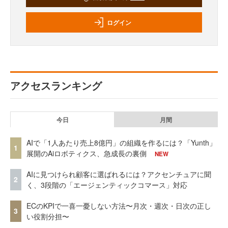
ログイン
アクセスランキング
今日
月間
AIで「1人あたり売上8億円」の組織を作るには？「Yunth」
1
展開のAiロボティクス、急成長の裏側
NEW
AIに見つけられ顧客に選ばれるには？アクセンチュアに聞
2
く、3段階の「エージェンティックコマース」対応
ECのKPIで一喜一憂しない方法〜月次・週次・日次の正し
3
い役割分担〜