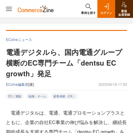
新規
事例を探す
ログイン
会員登録
ECzineニュース
電通デジタルら、国内電通グループ
横断のEC専門チーム「dentsu EC
growth」発足
ECzine編集部
[著]
2023/06/16 17:00
EC／通販
組織・チーム
顧客体験（CX）
電通デジタルは、電通、電通プロモーションプラスと
ともに、企業の自社EC事業の伸び悩みを解決し、継続長
期的成長を支援する専門チーム「dentsu EC growth」を