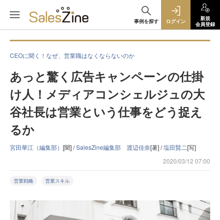
新規
事例を探す
ログイン
会員登録
CEOに聞く！なぜ、営業職はなくならないのか
あっと驚く広告キャンペーンの仕掛
け人！メディアコンシェルジュの大
谷社長は営業という仕事をどう捉え
るか
宮田華江（編集部）
[聞] /
SalesZine編集部 渡辺佳奈
[著] /
塩田賢二
[写]
2020/03/12 07:00
営業戦略
営業スキル