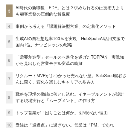
AI時代の新職種「FDE」とは？求められるのは技術力より
3
も顧客業務の圧倒的な解像度
4
事例から考える「課題解決型営業」の定着化メソッド
生成AIの自社想起率100％を実現 HubSpot×AI活用支援で
5
国内1位、ナウビレッジの戦略
「需要創造型」セールスへ進化を遂げたTOPPAN 実践知
6
から見出した営業モデル変革の軌跡
リクルートMVPがぶつかった売れない壁。SaleSeed梶谷さ
7
んに聞く、変化を楽しむキャリアの歩み方
戦略を現場の動線に落とし込む。イネーブルメントが設計
8
する現場実行と「ムーブメント」の作り方
9
トップ営業が「困りごとは何か」を聞かない理由
10
受注は「通過点」に過ぎない。営業は「PM」であれ