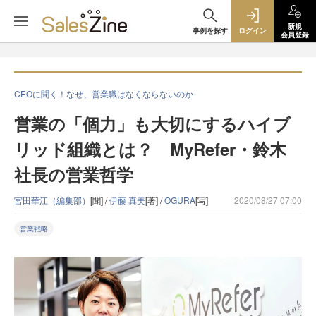
新規
事例を探す
ログイン
会員登録
CEOに聞く！なぜ、営業職はなくならないのか
営業の「個力」も大切にするハイブ
リッド組織とは？ MyRefer・鈴木
社長の営業哲学
宮田華江（編集部）
[聞] /
伊藤 真美
[著] /
OGURA
[写]
2020/08/27 07:00
営業戦略