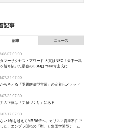
着記事
記事
ニュース
/08/07 09:00
タマーサクセス・アワード 大賞はNEC！天下一武
を勝ち抜いた最強のCSMはfreee青山氏に
/07/24 07:00
から考える「課題解決型営業」の定着化メソッド
/07/22 07:30
力の正体は「文脈づくり」にある
/07/17 07:30
ない1年を越えてMRR6倍へ。カリスマ営業不在で
した、エンプラ開拓の「型」と集団学習型チーム