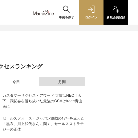
事例を探す
ログイン
新規
会員登録
クセスランキング
今日
月間
カスタマーサクセス・アワード 大賞はNEC！天
下一武闘会を勝ち抜いた最強のCSMはfreee青山
氏に
セールスフォース・ジャパン激動の17年を支えた
「黒衣」川上和代さんに聞く、セールスストラテ
ジーの正体