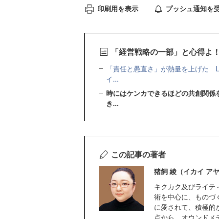
印刷用を表示
プッシュ通知を
「経営戦略の一部」と心得よ
「責任と愚直さ」が熱量を上げた La
イ...
時にはケンカできるほどの共創関係を
き...
この記事の著者
猪飼 綾（イカイ ア
キクカク及びライテ
術を中心に、ものづ
に愛されて、積極的
点から、オウンドメデ