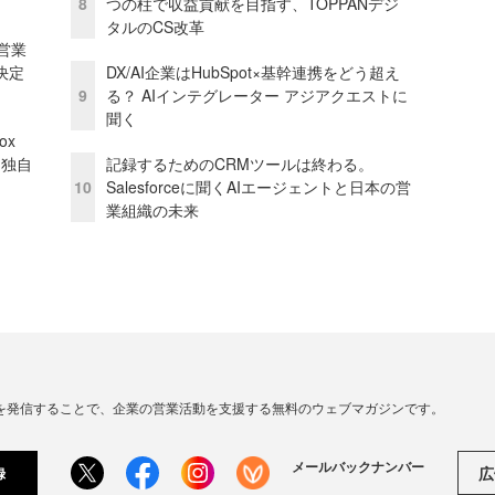
8
つの柱で収益貢献を目指す、TOPPANデジ
タルのCS改革
営業
決定
DX/AI企業はHubSpot×基幹連携をどう超え
9
る？ AIインテグレーター アジアクエストに
聞く
ox
た独自
記録するためのCRMツールは終わる。
10
Salesforceに聞くAIエージェントと日本の営
業組織の未来
連の情報を発信することで、企業の営業活動を支援する無料のウェブマガジンです。
メールバックナンバー
広
録