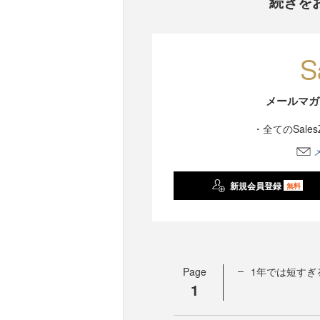
続きを
メールマガ
・全てのSale
新規会員登録
無料
Page
1年では短すぎ
1