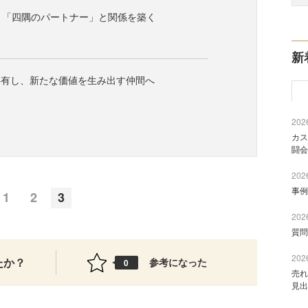
、「四隅のパートナー」と関係を築く
新
共有し、新たな価値を生み出す仲間へ
2026
カス
闘会
2026
事例
1
2
3
2026
質問
2026
たか？
参考になった
0
売れ
見出