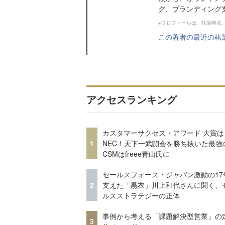
グ、ブランディング
※プロフィールは、執筆時点
この著者の最近の執
アクセスランキング
カスタマーサクセス・アワード 大賞は
1
NEC！天下一武闘会を勝ち抜いた最強
CSMはfreee青山氏に
セールスフォース・ジャパン激動の17
2
支えた「黒衣」川上和代さんに聞く、
ルスストラテジーの正体
事例から考える「課題解決型営業」の
3