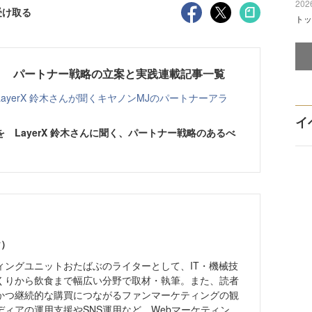
2026
受け取る
トッ
！ パートナー戦略の立案と実践連載記事一覧
yerX 鈴木さんが聞くキヤノンMJのパートナーアラ
イ
 LayerX 鈴木さんに聞く、パートナー戦略のあるべ
ヤ）
ィングユニットおたばぶのライターとして、IT・機械技
くりから飲食まで幅広い分野で取材・執筆。また、読者
かつ継続的な購買につながるファンマーケティングの観
ィアの運用支援やSNS運用など、Webマーケティン