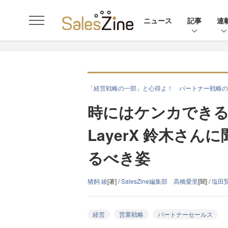
ニュース
記事
連
「経営戦略の一部」と心得よ！ パートナー戦略の
時にはケンカでき
LayerX 鈴木さ
るべき姿
猪飼 綾
[著] /
SalesZine編集部 高橋愛里
[聞] /
塩田
経営
営業戦略
パートナーセールス