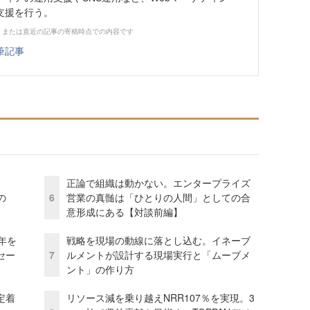
支援を行う。
、または直近の記事の寄稿時点での内容です
筆記事
正論で組織は動かない。エンタープライズ
の
6
営業の真髄は「ひとりの人間」としての合
意形成にある【対談前編】
年を
戦略を現場の動線に落とし込む。イネーブ
セー
7
ルメントが設計する現場実行と「ムーブメ
ント」の作り方
定着
リソース減を乗り越えNRR107％を実現。3