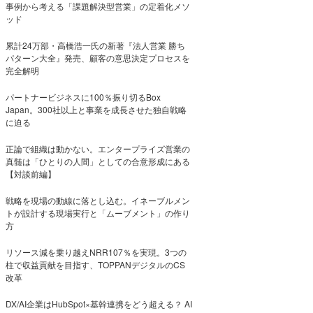
事例から考える「課題解決型営業」の定着化メソ
ッド
累計24万部・高橋浩一氏の新著『法人営業 勝ち
パターン大全』発売、顧客の意思決定プロセスを
完全解明
パートナービジネスに100％振り切るBox
Japan。300社以上と事業を成長させた独自戦略
に迫る
正論で組織は動かない。エンタープライズ営業の
真髄は「ひとりの人間」としての合意形成にある
【対談前編】
戦略を現場の動線に落とし込む。イネーブルメン
トが設計する現場実行と「ムーブメント」の作り
方
リソース減を乗り越えNRR107％を実現。3つの
柱で収益貢献を目指す、TOPPANデジタルのCS
改革
DX/AI企業はHubSpot×基幹連携をどう超える？ AI