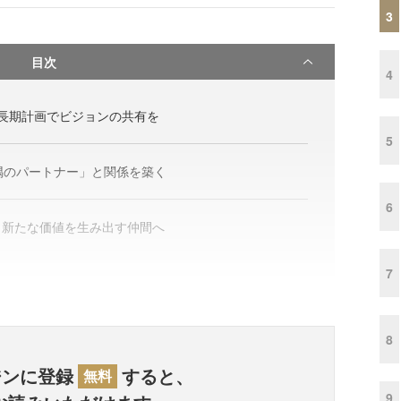
3
目次
4
長期計画でビジョンの共有を
5
隅のパートナー」と関係を築く
6
、新たな価値を生み出す仲間へ
7
8
ジンに登録
すると、
無料
9