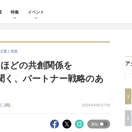
載
特集
イベント
立案と実践
るほどの共創関係を
ア
んに聞く、パートナー戦略のあ
1
賢二
[写]
2024/04/09 07:00
2
通知