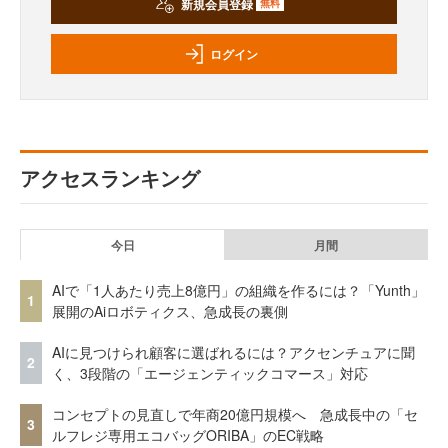
新規会員登録
無料
ログイン
アクセスランキング
今日
月間
AIで「1人あたり売上8億円」の組織を作るには？「Yunth」
1
展開のAiロボティクス、急成長の裏側
AIに見つけられ顧客に選ばれるには？アクセンチュアに聞
2
く、3段階の「エージェンティックコマース」対応
コンセプトの見直しで年商20億円規模へ 急成長中の「セ
3
ルフレジ専用エコバッグORIBA」のEC戦略