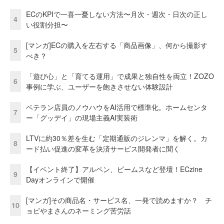
ECのKPIで一喜一憂しない方法〜月次・週次・日次の正し
4
い役割分担〜
[マンガ]ECの購入を左右する「商品画像」、何から撮影す
5
べき？
「遊び心」と「育てる運用」で成果と独自性を両立！ZOZO
6
事例に学ぶ、ユーザーを飽きさせない体験設計
ベテラン店員のノウハウをAI活用で標準化。ホームセンタ
7
ー「グッデイ」の現場主義AI実装術
LTVに約30％差を生む「定期通販のジレンマ」を解く。カ
8
ード払い促進の変革を決済サービス開発者に聞く
【イベント終了】アルペン、ビームスなど登壇！ECzine
9
Dayオンラインで開催
[マンガ]その商品名・サービス名、一発で読めますか？ チ
10
ョピやまさんのネーミング苦労話