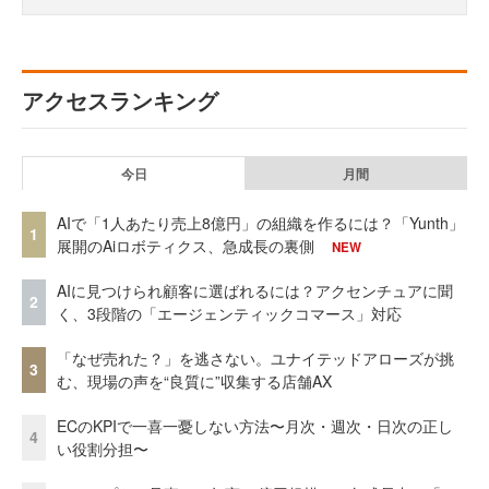
アクセスランキング
今日
月間
AIで「1人あたり売上8億円」の組織を作るには？「Yunth」
1
展開のAiロボティクス、急成長の裏側
NEW
AIに見つけられ顧客に選ばれるには？アクセンチュアに聞
2
く、3段階の「エージェンティックコマース」対応
「なぜ売れた？」を逃さない。ユナイテッドアローズが挑
3
む、現場の声を“良質に”収集する店舗AX
ECのKPIで一喜一憂しない方法〜月次・週次・日次の正し
4
い役割分担〜