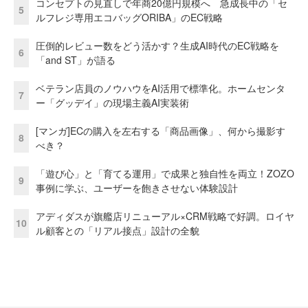
コンセプトの見直しで年商20億円規模へ 急成長中の「セ
5
ルフレジ専用エコバッグORIBA」のEC戦略
圧倒的レビュー数をどう活かす？生成AI時代のEC戦略を
6
「and ST」が語る
ベテラン店員のノウハウをAI活用で標準化。ホームセンタ
7
ー「グッデイ」の現場主義AI実装術
[マンガ]ECの購入を左右する「商品画像」、何から撮影す
8
べき？
「遊び心」と「育てる運用」で成果と独自性を両立！ZOZO
9
事例に学ぶ、ユーザーを飽きさせない体験設計
アディダスが旗艦店リニューアル×CRM戦略で好調。ロイヤ
10
ル顧客との「リアル接点」設計の全貌