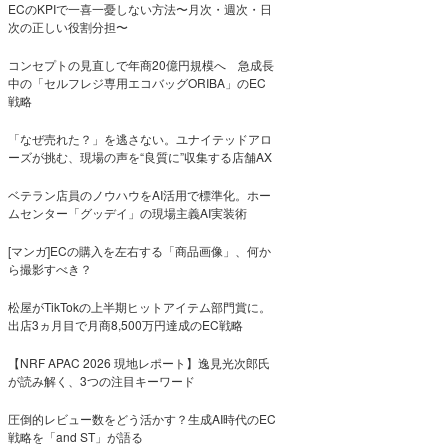
ECのKPIで一喜一憂しない方法〜月次・週次・日
次の正しい役割分担〜
コンセプトの見直しで年商20億円規模へ 急成長
中の「セルフレジ専用エコバッグORIBA」のEC
戦略
「なぜ売れた？」を逃さない。ユナイテッドアロ
ーズが挑む、現場の声を“良質に”収集する店舗AX
ベテラン店員のノウハウをAI活用で標準化。ホー
ムセンター「グッデイ」の現場主義AI実装術
[マンガ]ECの購入を左右する「商品画像」、何か
ら撮影すべき？
松屋がTikTokの上半期ヒットアイテム部門賞に。
出店3ヵ月目で月商8,500万円達成のEC戦略
【NRF APAC 2026 現地レポート】逸見光次郎氏
が読み解く、3つの注目キーワード
圧倒的レビュー数をどう活かす？生成AI時代のEC
戦略を「and ST」が語る