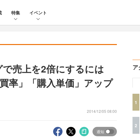
載
特集
イベント
ピングで売上を2倍にするには
ア
買率」「購入単価」アップ
1
2014/12/05 08:00
2
通知