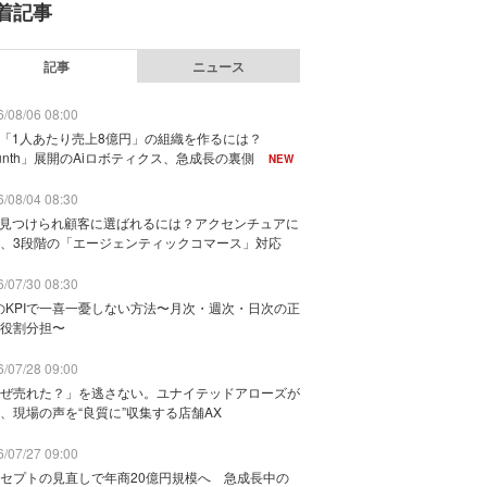
着記事
記事
ニュース
/08/06 08:00
で「1人あたり売上8億円」の組織を作るには？
unth」展開のAiロボティクス、急成長の裏側
NEW
/08/04 08:30
に見つけられ顧客に選ばれるには？アクセンチュアに
、3段階の「エージェンティックコマース」対応
/07/30 08:30
のKPIで一喜一憂しない方法〜月次・週次・日次の正
役割分担〜
/07/28 09:00
ぜ売れた？」を逃さない。ユナイテッドアローズが
、現場の声を“良質に”収集する店舗AX
/07/27 09:00
セプトの見直しで年商20億円規模へ 急成長中の