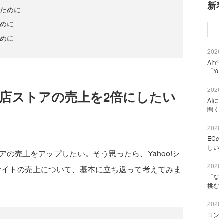
新
いために
ために
ために
2026
AI
「Y
2026
グ出店ストアの売上を2倍にしたい
AI
聞く
2026
EC
しい
アの売上をアップしたい。そう思ったら、Yahoo!シ
2026
サイトの売上について、基本に立ち返って考えてみま
「な
挑む
2026
コン