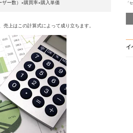
ーザー数）×購買率×購入単価
「セ
、売上はこの計算式によって成り立ちます。
イ