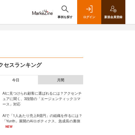
事例を探す
ログイン
新規
会員登録
クセスランキング
今日
月間
AIに見つけられ顧客に選ばれるには？アクセンチ
ュアに聞く、3段階の「エージェンティックコマ
ース」対応
AIで「1人あたり売上8億円」の組織を作るには？
「Yunth」展開のAiロボティクス、急成長の裏側
NEW