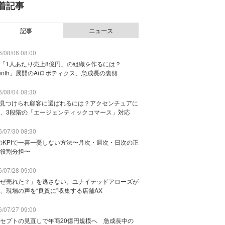
着記事
記事
ニュース
/08/06 08:00
で「1人あたり売上8億円」の組織を作るには？
unth」展開のAiロボティクス、急成長の裏側
/08/04 08:30
に見つけられ顧客に選ばれるには？アクセンチュアに
、3段階の「エージェンティックコマース」対応
/07/30 08:30
のKPIで一喜一憂しない方法〜月次・週次・日次の正
役割分担〜
/07/28 09:00
ぜ売れた？」を逃さない。ユナイテッドアローズが
、現場の声を“良質に”収集する店舗AX
/07/27 09:00
セプトの見直しで年商20億円規模へ 急成長中の