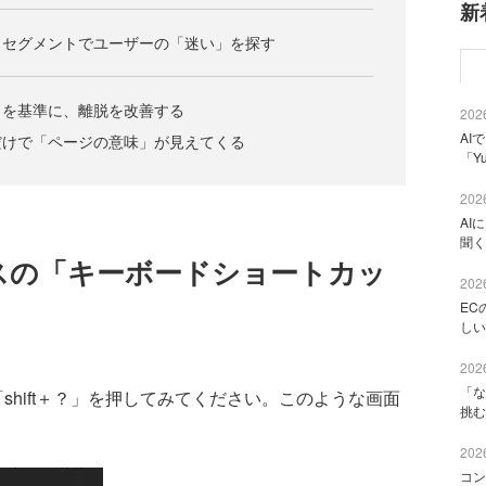
新
」セグメントでユーザーの「迷い」を探す
」を基準に、離脱を改善する
2026
AI
だけで「ページの意味」が見えてくる
「Y
2026
AI
聞く
ィクスの「キーボードショートカッ
2026
EC
しい
2026
「な
「shift＋？」を押してみてください。このような画面
挑む
2026
コン