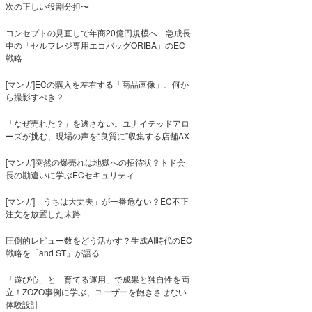
次の正しい役割分担〜
コンセプトの見直しで年商20億円規模へ 急成長
中の「セルフレジ専用エコバッグORIBA」のEC
戦略
[マンガ]ECの購入を左右する「商品画像」、何か
ら撮影すべき？
「なぜ売れた？」を逃さない。ユナイテッドアロ
ーズが挑む、現場の声を“良質に”収集する店舗AX
[マンガ]突然の爆売れは地獄への招待状？トド会
長の勘違いに学ぶECセキュリティ
[マンガ]「うちは大丈夫」が一番危ない？EC不正
注文を放置した末路
圧倒的レビュー数をどう活かす？生成AI時代のEC
戦略を「and ST」が語る
「遊び心」と「育てる運用」で成果と独自性を両
立！ZOZO事例に学ぶ、ユーザーを飽きさせない
体験設計