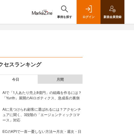
事例を探す
ログイン
新規
会員登録
クセスランキング
今日
月間
AIで「1人あたり売上8億円」の組織を作るには？
「Yunth」展開のAiロボティクス、急成長の裏側
AIに見つけられ顧客に選ばれるには？アクセンチ
ュアに聞く、3段階の「エージェンティックコマ
ース」対応
ECのKPIで一喜一憂しない方法〜月次・週次・日