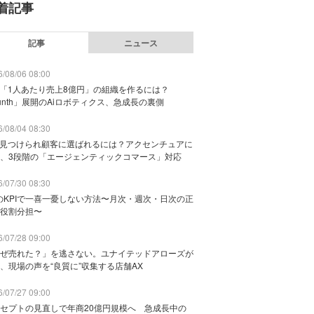
着記事
記事
ニュース
/08/06 08:00
で「1人あたり売上8億円」の組織を作るには？
unth」展開のAiロボティクス、急成長の裏側
/08/04 08:30
に見つけられ顧客に選ばれるには？アクセンチュアに
、3段階の「エージェンティックコマース」対応
/07/30 08:30
のKPIで一喜一憂しない方法〜月次・週次・日次の正
役割分担〜
/07/28 09:00
ぜ売れた？」を逃さない。ユナイテッドアローズが
、現場の声を“良質に”収集する店舗AX
/07/27 09:00
セプトの見直しで年商20億円規模へ 急成長中の