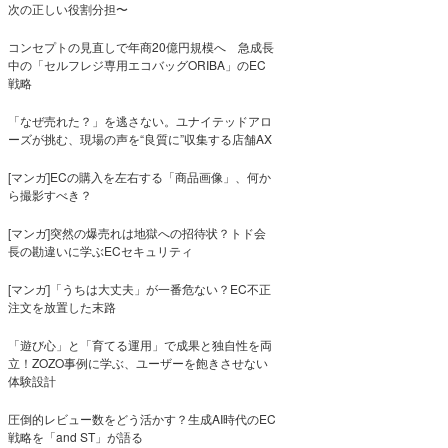
次の正しい役割分担〜
コンセプトの見直しで年商20億円規模へ 急成長
中の「セルフレジ専用エコバッグORIBA」のEC
戦略
「なぜ売れた？」を逃さない。ユナイテッドアロ
ーズが挑む、現場の声を“良質に”収集する店舗AX
[マンガ]ECの購入を左右する「商品画像」、何か
ら撮影すべき？
[マンガ]突然の爆売れは地獄への招待状？トド会
長の勘違いに学ぶECセキュリティ
[マンガ]「うちは大丈夫」が一番危ない？EC不正
注文を放置した末路
「遊び心」と「育てる運用」で成果と独自性を両
立！ZOZO事例に学ぶ、ユーザーを飽きさせない
体験設計
圧倒的レビュー数をどう活かす？生成AI時代のEC
戦略を「and ST」が語る