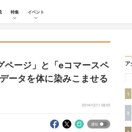
載
特集
イベント
グページ」と「eコマースペ
ア
データを体に染みこませる
1
2014/12/11 08:00
2
通知
3