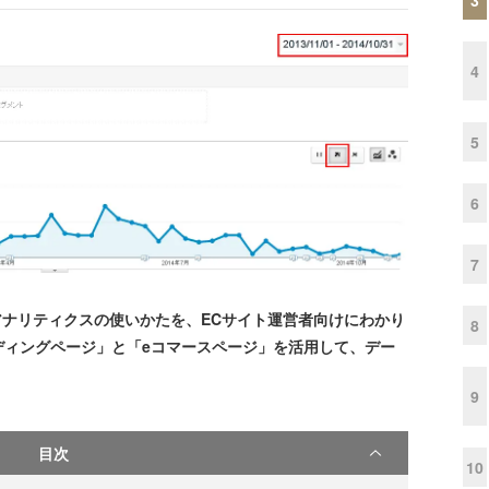
4
5
6
7
 アナリティクスの使いかたを、ECサイト運営者向けにわかり
8
ディングページ」と「eコマースページ」を活用して、デー
9
目次
10