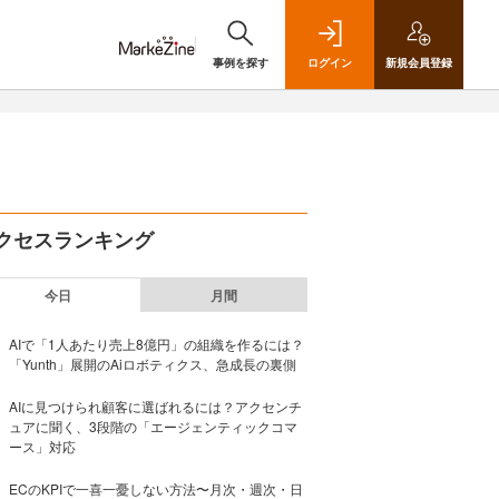
事例を探す
ログイン
新規
会員登録
クセスランキング
今日
月間
AIで「1人あたり売上8億円」の組織を作るには？
「Yunth」展開のAiロボティクス、急成長の裏側
AIに見つけられ顧客に選ばれるには？アクセンチ
ュアに聞く、3段階の「エージェンティックコマ
ース」対応
ECのKPIで一喜一憂しない方法〜月次・週次・日