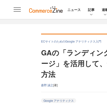
ニュース
記事
連
ECサイトのためのGoogle アナリティクス入門
GAの「ランディン
ージ」を活用して、
方法
森野 誠之
[著]
Google アナリティクス