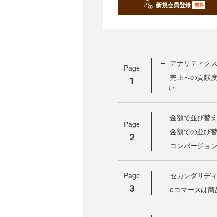
新規会員登録
無料
アナリティク
Page
売上への貢献
1
い
金額で並び替
Page
金額での並び
2
コンバージョ
Page
セカンダリディ
3
eコマースは商