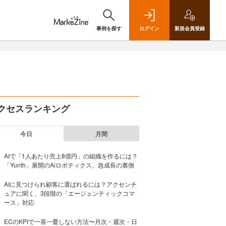
事例を探す
ログイン
新規
会員登録
クセスランキング
今日
月間
AIで「1人あたり売上8億円」の組織を作るには？
「Yunth」展開のAiロボティクス、急成長の裏側
AIに見つけられ顧客に選ばれるには？アクセンチ
ュアに聞く、3段階の「エージェンティックコマ
ース」対応
ECのKPIで一喜一憂しない方法〜月次・週次・日