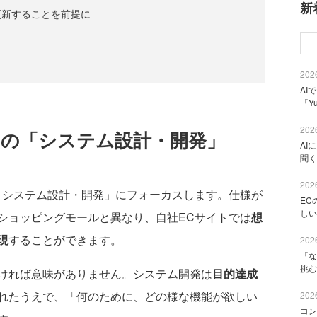
新
更新することを前提に
2026
AI
「Y
2026
はの「システム設計・開発」
AI
聞く
2026
システム設計・開発」にフォーカスします。仕様が
EC
しい
ショッピングモールと異なり、自社ECサイトでは
想
現
することができます。
2026
「な
挑む
ければ意味がありません。システム開発は
目的達成
れたうえで、「何のために、どの様な機能が欲しい
2026
コン