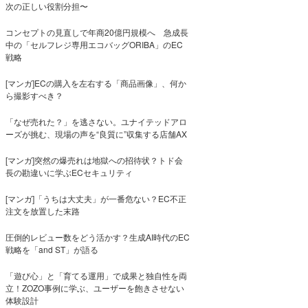
次の正しい役割分担〜
コンセプトの見直しで年商20億円規模へ 急成長
中の「セルフレジ専用エコバッグORIBA」のEC
戦略
[マンガ]ECの購入を左右する「商品画像」、何か
ら撮影すべき？
「なぜ売れた？」を逃さない。ユナイテッドアロ
ーズが挑む、現場の声を“良質に”収集する店舗AX
[マンガ]突然の爆売れは地獄への招待状？トド会
長の勘違いに学ぶECセキュリティ
[マンガ]「うちは大丈夫」が一番危ない？EC不正
注文を放置した末路
圧倒的レビュー数をどう活かす？生成AI時代のEC
戦略を「and ST」が語る
「遊び心」と「育てる運用」で成果と独自性を両
立！ZOZO事例に学ぶ、ユーザーを飽きさせない
体験設計