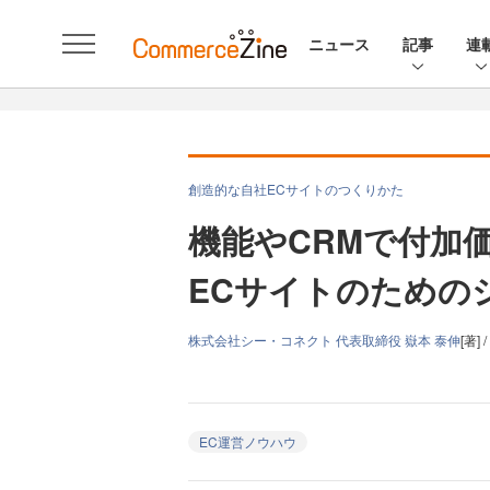
ニュース
記事
連
創造的な自社ECサイトのつくりかた
機能やCRMで付加
ECサイトのための
株式会社シー・コネクト 代表取締役 嶽本 泰伸
[著] /
EC運営ノウハウ