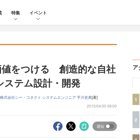
載
特集
イベント
価値をつける 創造的な自社
ア
システム設計・開発
株式会社シー・コネクト システムエンジニア 平川史典
[著]
1
2015/04/30 08:00
2
通知
3