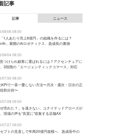
着記事
記事
ニュース
/08/06 08:00
で「1人あたり売上8億円」の組織を作るには？
unth」展開のAiロボティクス、急成長の裏側
/08/04 08:30
に見つけられ顧客に選ばれるには？アクセンチュアに
、3段階の「エージェンティックコマース」対応
/07/30 08:30
のKPIで一喜一憂しない方法〜月次・週次・日次の正
役割分担〜
/07/28 09:00
ぜ売れた？」を逃さない。ユナイテッドアローズが
、現場の声を“良質に”収集する店舗AX
/07/27 09:00
セプトの見直しで年商20億円規模へ 急成長中の