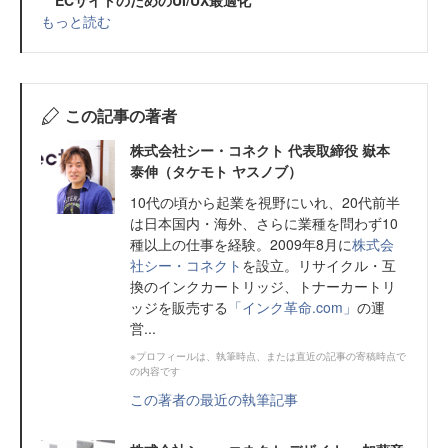
もっと読む
この記事の著者
株式会社シー・コネクト 代表取締役 嶽本
泰伸（タケモト ヤスノブ）
10代の頃から起業を視野にいれ、20代前半
は日本国内・海外、さらに業種を問わず10
種以上の仕事を経験。2009年8月に
株式会
社シー・コネクト
を設立。リサイクル・互
換のインクカートリッジ、トナーカートリ
ッジを販売する
「インク革命.com」
の運
営...
※プロフィールは、執筆時点、または直近の記事の寄稿時点で
の内容です
この著者の最近の執筆記事