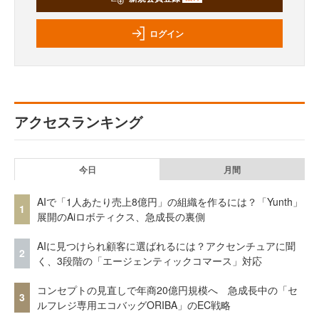
ログイン
アクセスランキング
今日
月間
AIで「1人あたり売上8億円」の組織を作るには？「Yunth」
1
展開のAiロボティクス、急成長の裏側
AIに見つけられ顧客に選ばれるには？アクセンチュアに聞
2
く、3段階の「エージェンティックコマース」対応
コンセプトの見直しで年商20億円規模へ 急成長中の「セ
3
ルフレジ専用エコバッグORIBA」のEC戦略