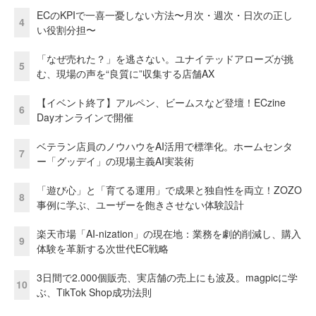
ECのKPIで一喜一憂しない方法〜月次・週次・日次の正し
4
い役割分担〜
「なぜ売れた？」を逃さない。ユナイテッドアローズが挑
5
む、現場の声を“良質に”収集する店舗AX
【イベント終了】アルペン、ビームスなど登壇！ECzine
6
Dayオンラインで開催
ベテラン店員のノウハウをAI活用で標準化。ホームセンタ
7
ー「グッデイ」の現場主義AI実装術
「遊び心」と「育てる運用」で成果と独自性を両立！ZOZO
8
事例に学ぶ、ユーザーを飽きさせない体験設計
楽天市場「AI-nization」の現在地：業務を劇的削減し、購入
9
体験を革新する次世代EC戦略
3日間で2.000個販売、実店舗の売上にも波及。magpicに学
10
ぶ、TikTok Shop成功法則