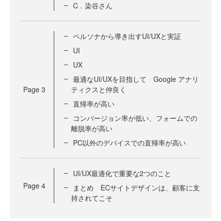
C．染谷さん
ペルソナから導き出すUI/UXと実証
UI
UX
最適なUI/UXを目指して Google アナリ
Page
3
ティクスと仲良く
直帰率が高い
コンバージョン率が低い、フォームでの
離脱率が高い
PC以外のデバイスでの直帰率が高い
UI/UX最適化で重要な2つのこと
Page
4
まとめ ECサイトデザインは、顧客に支
持されてこそ