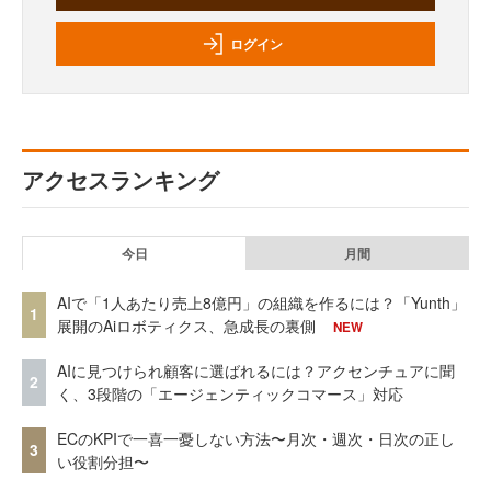
ログイン
アクセスランキング
今日
月間
AIで「1人あたり売上8億円」の組織を作るには？「Yunth」
1
展開のAiロボティクス、急成長の裏側
NEW
AIに見つけられ顧客に選ばれるには？アクセンチュアに聞
2
く、3段階の「エージェンティックコマース」対応
ECのKPIで一喜一憂しない方法〜月次・週次・日次の正し
3
い役割分担〜