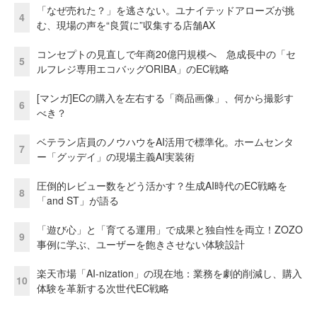
「なぜ売れた？」を逃さない。ユナイテッドアローズが挑
4
む、現場の声を“良質に”収集する店舗AX
コンセプトの見直しで年商20億円規模へ 急成長中の「セ
5
ルフレジ専用エコバッグORIBA」のEC戦略
[マンガ]ECの購入を左右する「商品画像」、何から撮影す
6
べき？
ベテラン店員のノウハウをAI活用で標準化。ホームセンタ
7
ー「グッデイ」の現場主義AI実装術
圧倒的レビュー数をどう活かす？生成AI時代のEC戦略を
8
「and ST」が語る
「遊び心」と「育てる運用」で成果と独自性を両立！ZOZO
9
事例に学ぶ、ユーザーを飽きさせない体験設計
楽天市場「AI-nization」の現在地：業務を劇的削減し、購入
10
体験を革新する次世代EC戦略