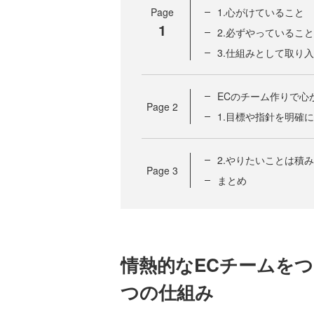
Page
1.心がけていること
1
2.必ずやっていること
3.仕組みとして取り
ECのチーム作りで心
Page
2
1.目標や指針を明確
2.やりたいことは積
Page
3
まとめ
情熱的なECチームを
つの仕組み