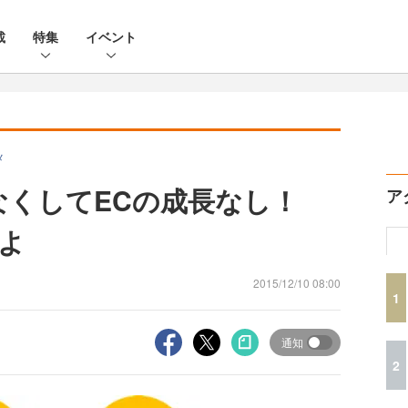
載
特集
イベント
メ
なくしてECの成長なし！
ア
よ
2015/12/10 08:00
1
通知
2