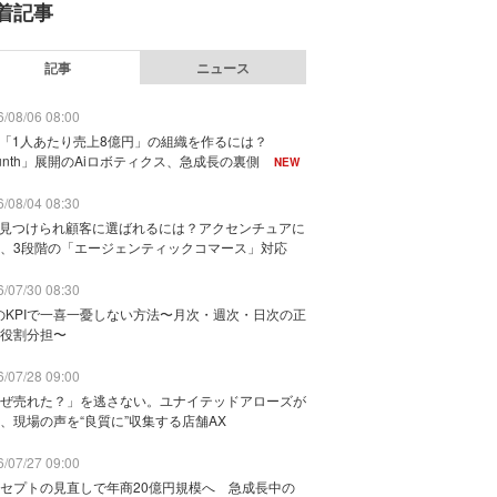
着記事
記事
ニュース
/08/06 08:00
で「1人あたり売上8億円」の組織を作るには？
unth」展開のAiロボティクス、急成長の裏側
NEW
/08/04 08:30
に見つけられ顧客に選ばれるには？アクセンチュアに
、3段階の「エージェンティックコマース」対応
/07/30 08:30
のKPIで一喜一憂しない方法〜月次・週次・日次の正
役割分担〜
/07/28 09:00
ぜ売れた？」を逃さない。ユナイテッドアローズが
、現場の声を“良質に”収集する店舗AX
/07/27 09:00
セプトの見直しで年商20億円規模へ 急成長中の