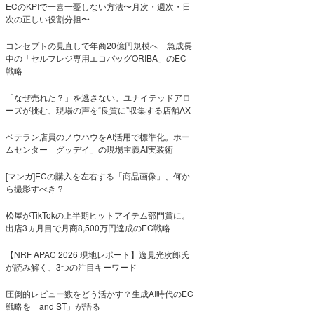
ECのKPIで一喜一憂しない方法〜月次・週次・日
次の正しい役割分担〜
コンセプトの見直しで年商20億円規模へ 急成長
中の「セルフレジ専用エコバッグORIBA」のEC
戦略
「なぜ売れた？」を逃さない。ユナイテッドアロ
ーズが挑む、現場の声を“良質に”収集する店舗AX
ベテラン店員のノウハウをAI活用で標準化。ホー
ムセンター「グッデイ」の現場主義AI実装術
[マンガ]ECの購入を左右する「商品画像」、何か
ら撮影すべき？
松屋がTikTokの上半期ヒットアイテム部門賞に。
出店3ヵ月目で月商8,500万円達成のEC戦略
【NRF APAC 2026 現地レポート】逸見光次郎氏
が読み解く、3つの注目キーワード
圧倒的レビュー数をどう活かす？生成AI時代のEC
戦略を「and ST」が語る