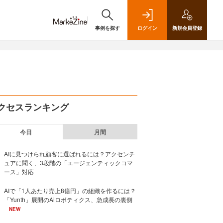
事例を探す
ログイン
新規
会員登録
クセスランキング
今日
月間
AIに見つけられ顧客に選ばれるには？アクセンチ
ュアに聞く、3段階の「エージェンティックコマ
ース」対応
AIで「1人あたり売上8億円」の組織を作るには？
「Yunth」展開のAiロボティクス、急成長の裏側
NEW