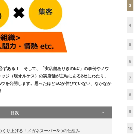
3
4
5
6
必ずある！ そして、「実店舗ありきのEC」の事例やノウ
レッジ（現オルケス）の実店舗が主軸にある2社にわたり、
7
ハウを公開します。思ったほどECが伸びていない、なかなか
！
8
9
目次
10
つくり上げる！メガネスーパー3つの仕組み