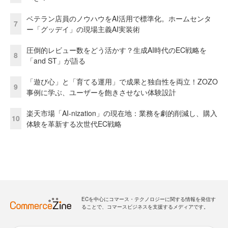
ベテラン店員のノウハウをAI活用で標準化。ホームセンタ
7
ー「グッデイ」の現場主義AI実装術
圧倒的レビュー数をどう活かす？生成AI時代のEC戦略を
8
「and ST」が語る
「遊び心」と「育てる運用」で成果と独自性を両立！ZOZO
9
事例に学ぶ、ユーザーを飽きさせない体験設計
楽天市場「AI-nization」の現在地：業務を劇的削減し、購入
10
体験を革新する次世代EC戦略
ECを中心にコマース・テクノロジーに関する情報を発信す
ることで、コマースビジネスを支援するメディアです。