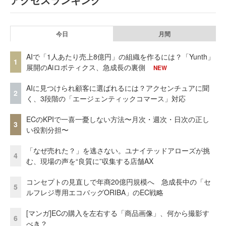
今日
月間
AIで「1人あたり売上8億円」の組織を作るには？「Yunth」
1
展開のAiロボティクス、急成長の裏側
NEW
AIに見つけられ顧客に選ばれるには？アクセンチュアに聞
2
く、3段階の「エージェンティックコマース」対応
ECのKPIで一喜一憂しない方法〜月次・週次・日次の正し
3
い役割分担〜
「なぜ売れた？」を逃さない。ユナイテッドアローズが挑
4
む、現場の声を“良質に”収集する店舗AX
コンセプトの見直しで年商20億円規模へ 急成長中の「セ
5
ルフレジ専用エコバッグORIBA」のEC戦略
[マンガ]ECの購入を左右する「商品画像」、何から撮影す
6
べき？