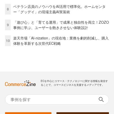
ベテラン店員のノウハウをAI活用で標準化。ホームセンタ
8
ー「グッデイ」の現場主義AI実装術
「遊び心」と「育てる運用」で成果と独自性を両立！ZOZO
9
事例に学ぶ、ユーザーを飽きさせない体験設計
楽天市場「AI-nization」の現在地：業務を劇的削減し、購入
10
体験を革新する次世代EC戦略
ECを中心にコマース・テクノロジーに関する情報を発信す
ることで、コマースビジネスを支援するメディアです。