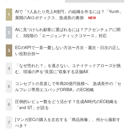
AIで「1人あたり売上8億円」の組織を作るには？「Yunth」
1
展開のAiロボティクス、急成長の裏側
NEW
AIに見つけられ顧客に選ばれるには？アクセンチュアに聞
2
く、3段階の「エージェンティックコマース」対応
ECのKPIで一喜一憂しない方法〜月次・週次・日次の正し
3
い役割分担〜
「なぜ売れた？」を逃さない。ユナイテッドアローズが挑
4
む、現場の声を“良質に”収集する店舗AX
コンセプトの見直しで年商20億円規模へ 急成長中の「セ
5
ルフレジ専用エコバッグORIBA」のEC戦略
圧倒的レビュー数をどう活かす？生成AI時代のEC戦略を
6
「and ST」が語る
[マンガ]ECの購入を左右する「商品画像」、何から撮影す
7
べき？