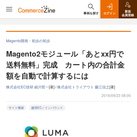
新規
事例を探す
ログイン
会員登録
Magento開発・初歩の初歩
Magento2モジュール「あとxx円で
送料無料」完成 カート内の合計金
額を自動で計算するには
株式会社EC技研 細川哲一
[著] /
株式会社トライアウト 藤江信之
[著]
2016/09/23 08:00
サイト構築
越境EC／インバウンド