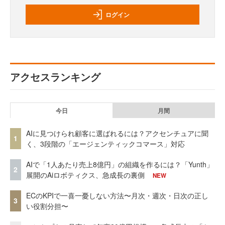
ログイン
アクセスランキング
今日
月間
AIに見つけられ顧客に選ばれるには？アクセンチュアに聞
1
く、3段階の「エージェンティックコマース」対応
AIで「1人あたり売上8億円」の組織を作るには？「Yunth」
2
展開のAiロボティクス、急成長の裏側
NEW
ECのKPIで一喜一憂しない方法〜月次・週次・日次の正し
3
い役割分担〜