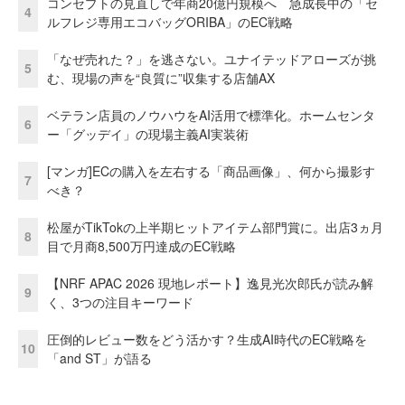
コンセプトの見直しで年商20億円規模へ 急成長中の「セ
4
ルフレジ専用エコバッグORIBA」のEC戦略
「なぜ売れた？」を逃さない。ユナイテッドアローズが挑
5
む、現場の声を“良質に”収集する店舗AX
ベテラン店員のノウハウをAI活用で標準化。ホームセンタ
6
ー「グッデイ」の現場主義AI実装術
[マンガ]ECの購入を左右する「商品画像」、何から撮影す
7
べき？
松屋がTikTokの上半期ヒットアイテム部門賞に。出店3ヵ月
8
目で月商8,500万円達成のEC戦略
【NRF APAC 2026 現地レポート】逸見光次郎氏が読み解
9
く、3つの注目キーワード
圧倒的レビュー数をどう活かす？生成AI時代のEC戦略を
10
「and ST」が語る