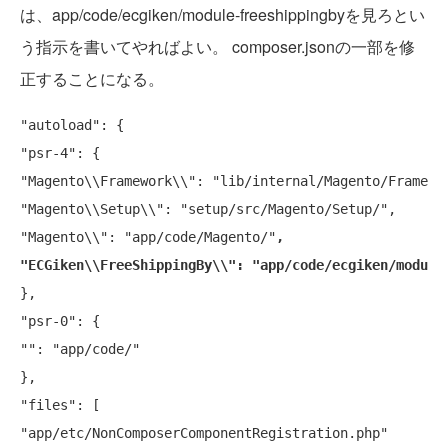
は、app/code/ecgiken/module-freeshippingbyを見ろとい
う指示を書いてやればよい。 composer.jsonの一部を修
正することになる。
"autoload": {

"psr-4": {

"Magento\\Framework\\": "lib/internal/Magento/Framewor
"Magento\\Setup\\": "setup/src/Magento/Setup/",

"Magento\\": "app/code/Magento/"
,

"ECGiken\\FreeShippingBy\\": "app/code/ecgiken/module
},

"psr-0": {

"": "app/code/"

},

"files": [

"app/etc/NonComposerComponentRegistration.php"
