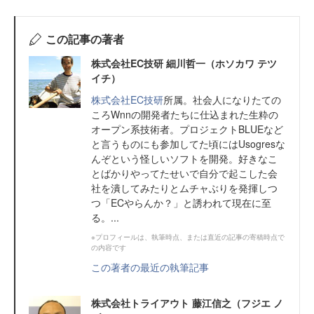
この記事の著者
株式会社EC技研 細川哲一（ホソカワ テツ
イチ）
株式会社EC技研
所属。社会人になりたての
ころWnnの開発者たちに仕込まれた生粋の
オープン系技術者。プロジェクトBLUEなど
と言うものにも参加してた頃にはUsogresな
んぞという怪しいソフトを開発。好きなこ
とばかりやってたせいで自分で起こした会
社を潰してみたりとムチャぶりを発揮しつ
つ「ECやらんか？」と誘われて現在に至
る。...
※プロフィールは、執筆時点、または直近の記事の寄稿時点で
の内容です
この著者の最近の執筆記事
株式会社トライアウト 藤江信之（フジエ ノ