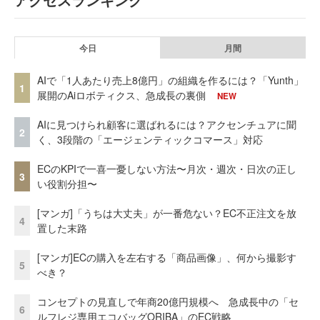
今日
月間
AIで「1人あたり売上8億円」の組織を作るには？「Yunth」
1
展開のAiロボティクス、急成長の裏側
NEW
AIに見つけられ顧客に選ばれるには？アクセンチュアに聞
2
く、3段階の「エージェンティックコマース」対応
ECのKPIで一喜一憂しない方法〜月次・週次・日次の正し
3
い役割分担〜
[マンガ]「うちは大丈夫」が一番危ない？EC不正注文を放
4
置した末路
[マンガ]ECの購入を左右する「商品画像」、何から撮影す
5
べき？
コンセプトの見直しで年商20億円規模へ 急成長中の「セ
6
ルフレジ専用エコバッグORIBA」のEC戦略