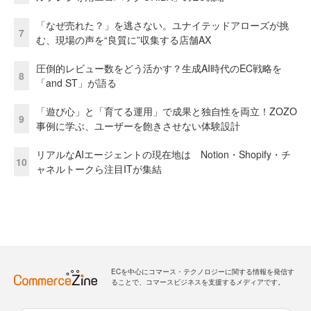
「なぜ売れた？」を逃さない。ユナイテッドアローズが挑
7
む、現場の声を“良質に”収集する店舗AX
圧倒的レビュー数をどう活かす？生成AI時代のEC戦略を
8
「and ST」が語る
「遊び心」と「育てる運用」で成果と独自性を両立！ZOZO
9
事例に学ぶ、ユーザーを飽きさせない体験設計
リアルなAIエージェントの現在地は Notion・Shopify・チ
10
ャネルトークら注目ITが集結
ECを中心にコマース・テクノロジーに関する情報を発信す
ることで、コマースビジネスを支援するメディアです。