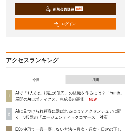
新規会員登録
無料
ログイン
アクセスランキング
今日
月間
AIで「1人あたり売上8億円」の組織を作るには？「Yunth」
1
展開のAiロボティクス、急成長の裏側
NEW
AIに見つけられ顧客に選ばれるには？アクセンチュアに聞
2
く、3段階の「エージェンティックコマース」対応
ECのKPIで一喜一憂しない方法〜月次・週次・日次の正し