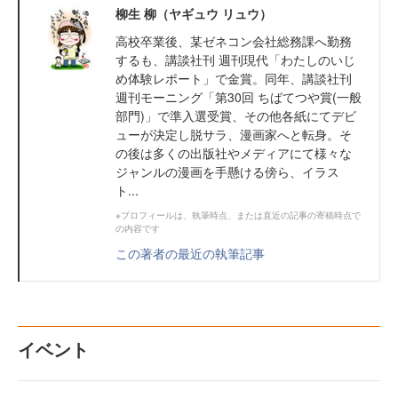
柳生 柳（ヤギュウ リュウ）
高校卒業後、某ゼネコン会社総務課へ勤務
するも、講談社刊 週刊現代「わたしのいじ
め体験レポート」で金賞。同年、講談社刊
週刊モーニング「第30回 ちばてつや賞(一般
部門)」で準入選受賞、その他各紙にてデビ
ューが決定し脱サラ、漫画家へと転身。そ
の後は多くの出版社やメディアにて様々な
ジャンルの漫画を手懸ける傍ら、イラス
ト...
※プロフィールは、執筆時点、または直近の記事の寄稿時点で
の内容です
この著者の最近の執筆記事
イベント