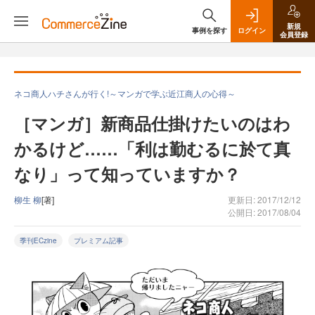
新規
事例を探す
ログイン
会員登録
ネコ商人ハチさんが行く!～マンガで学ぶ近江商人の心得～
［マンガ］新商品仕掛けたいのはわ
かるけど……「利は勤むるに於て真
なり」って知っていますか？
柳生 柳
[著]
更新日: 2017/12/12
公開日: 2017/08/04
季刊ECzine
プレミアム記事