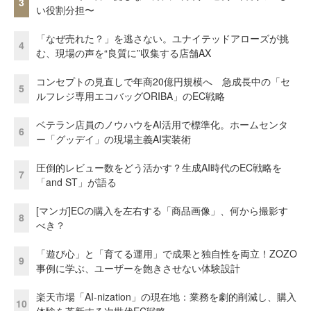
3
い役割分担〜
「なぜ売れた？」を逃さない。ユナイテッドアローズが挑
4
む、現場の声を“良質に”収集する店舗AX
コンセプトの見直しで年商20億円規模へ 急成長中の「セ
5
ルフレジ専用エコバッグORIBA」のEC戦略
ベテラン店員のノウハウをAI活用で標準化。ホームセンタ
6
ー「グッデイ」の現場主義AI実装術
圧倒的レビュー数をどう活かす？生成AI時代のEC戦略を
7
「and ST」が語る
[マンガ]ECの購入を左右する「商品画像」、何から撮影す
8
べき？
「遊び心」と「育てる運用」で成果と独自性を両立！ZOZO
9
事例に学ぶ、ユーザーを飽きさせない体験設計
楽天市場「AI-nization」の現在地：業務を劇的削減し、購入
10
体験を革新する次世代EC戦略