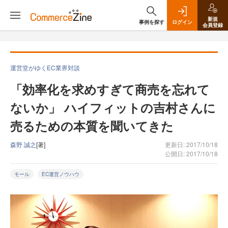
新規
事例を探す
ログイン
会員登録
運営堂がゆくEC業界対談
「効率化を求めすぎて商売を忘れて
ないか」 ハイフィットの吉村さんに
売るための本質を聞いてきた
森野 誠之
[著]
更新日: 2017/10/18
公開日: 2017/10/18
モール
EC運営ノウハウ