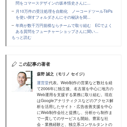
問をコマースデザインの坂本悟史さんに...
月10万件の受注処理を自動化 ノーコードツールTēPs
を使い倒すフォルダさんにその秘訣を聞...
年商が数千万円規模ならチームで取り組む ECでよく
ある質問をフューチャーショップさんに聞い...
もっと読む
この記事の著者
森野 誠之（モリノ セイジ）
運営堂
代表。Web制作の営業など数社を経
て2006年に独立後、名古屋を中心に地方の
Web運用を支援する業務に取り組む。現在
はGoogleアナリティクスなどのアクセス解
析を活用したサイト・広告改善支援を中心
にWeb制作会社と提携し、分析から制作ま
で一貫してのサービスも開始。豊富な社
会・業務経験と、独立系コンサルタントの