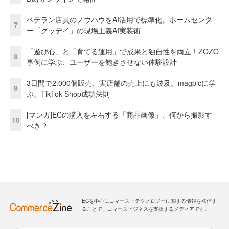
ベテラン店員のノウハウをAI活用で標準化。ホームセンタ
7
ー「グッデイ」の現場主義AI実装術
「遊び心」と「育てる運用」で成果と独自性を両立！ZOZO
8
事例に学ぶ、ユーザーを飽きさせない体験設計
3日間で2.000個販売、実店舗の売上にも波及。magpicに学
9
ぶ、TikTok Shop成功法則
[マンガ]ECの購入を左右する「商品画像」、何から撮影す
10
べき？
ECを中心にコマース・テクノロジーに関する情報を発信す
ることで、コマースビジネスを支援するメディアです。