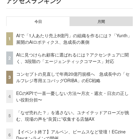
アクセスランキング
今日
月間
AIで「1人あたり売上8億円」の組織を作るには？「Yunth」
1
展開のAiロボティクス、急成長の裏側
AIに見つけられ顧客に選ばれるには？アクセンチュアに聞
2
く、3段階の「エージェンティックコマース」対応
コンセプトの見直しで年商20億円規模へ 急成長中の「セ
3
ルフレジ専用エコバッグORIBA」のEC戦略
ECのKPIで一喜一憂しない方法〜月次・週次・日次の正し
4
い役割分担〜
「なぜ売れた？」を逃さない。ユナイテッドアローズが挑
5
む、現場の声を“良質に”収集する店舗AX
【イベント終了】アルペン、ビームスなど登壇！ECzine
6
Dayオンラインで開催