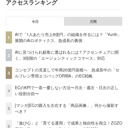
アクセスランキング
今日
月間
AIで「1人あたり売上8億円」の組織を作るには？「Yunth」
1
展開のAiロボティクス、急成長の裏側
AIに見つけられ顧客に選ばれるには？アクセンチュアに聞
2
く、3段階の「エージェンティックコマース」対応
コンセプトの見直しで年商20億円規模へ 急成長中の「セ
3
ルフレジ専用エコバッグORIBA」のEC戦略
ECのKPIで一喜一憂しない方法〜月次・週次・日次の正し
4
い役割分担〜
[マンガ]ECの購入を左右する「商品画像」、何から撮影す
5
べき？
「遊び心」と「育てる運用」で成果と独自性を両立！ZOZO
6