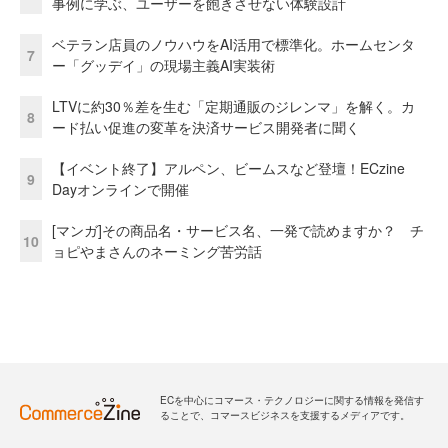
事例に学ぶ、ユーザーを飽きさせない体験設計
ベテラン店員のノウハウをAI活用で標準化。ホームセンタ
7
ー「グッデイ」の現場主義AI実装術
LTVに約30％差を生む「定期通販のジレンマ」を解く。カ
8
ード払い促進の変革を決済サービス開発者に聞く
【イベント終了】アルペン、ビームスなど登壇！ECzine
9
Dayオンラインで開催
[マンガ]その商品名・サービス名、一発で読めますか？ チ
10
ョピやまさんのネーミング苦労話
ECを中心にコマース・テクノロジーに関する情報を発信す
ることで、コマースビジネスを支援するメディアです。