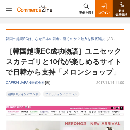
新規
事例を探す
ログイン
会員登録
韓国の越境ECは、なぜ日本の若者に響くのか？魅力を徹底解説
（AD）
［韓国越境EC成功物語］ユニセック
スカテゴリと10代が楽しめるサイト
で日韓から支持「メロンショップ」
CAFE24 JAPAN株式会社
[著]
2017/11/14 11:00
越境EC／インバウンド
ファッション／アパレル