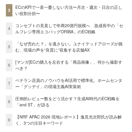
ECのKPIで一喜一憂しない方法〜月次・週次・日次の正し
3
い役割分担〜
コンセプトの見直しで年商20億円規模へ 急成長中の「セ
4
ルフレジ専用エコバッグORIBA」のEC戦略
「なぜ売れた？」を逃さない。ユナイテッドアローズが挑
5
む、現場の声を“良質に”収集する店舗AX
[マンガ]ECの購入を左右する「商品画像」、何から撮影す
6
べき？
ベテラン店員のノウハウをAI活用で標準化。ホームセンタ
7
ー「グッデイ」の現場主義AI実装術
圧倒的レビュー数をどう活かす？生成AI時代のEC戦略を
8
「and ST」が語る
【NRF APAC 2026 現地レポート】逸見光次郎氏が読み解
9
く、3つの注目キーワード