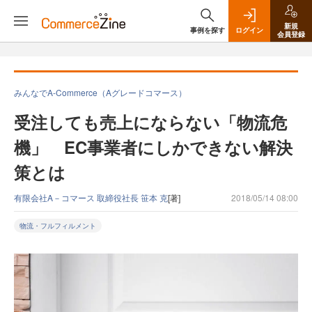
新規
事例を探す
ログイン
会員登録
みんなでA-Commerce（Aグレードコマース）
受注しても売上にならない「物流危
機」 EC事業者にしかできない解決
策とは
有限会社A－コマース 取締役社長 笹本 克
[著]
2018/05/14 08:00
物流・フルフィルメント