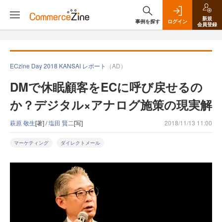
新規
事例を探す
ログイン
会員登録
ECzine Day 2018 KANSAI レポート
（AD）
DMで休眠顧客をECに呼び戻せるの
か？デジタル×アナログ施策の現実解
萩原 敬生
[著] /
塩田 賢二
[写]
2018/11/13 11:00
マーケティング
ダイレクトメール