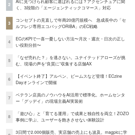
AIに見つけられ顧客に選ばれるには？アクセンチュアに聞
2
く、3段階の「エージェンティックコマース」対応
コンセプトの見直しで年商20億円規模へ 急成長中の「セ
3
ルフレジ専用エコバッグORIBA」のEC戦略
ECのKPIで一喜一憂しない方法〜月次・週次・日次の正し
4
い役割分担〜
「なぜ売れた？」を逃さない。ユナイテッドアローズが挑
5
む、現場の声を“良質に”収集する店舗AX
【イベント終了】アルペン、ビームスなど登壇！ECzine
6
Dayオンラインで開催
ベテラン店員のノウハウをAI活用で標準化。ホームセンタ
7
ー「グッデイ」の現場主義AI実装術
「遊び心」と「育てる運用」で成果と独自性を両立！ZOZO
8
事例に学ぶ、ユーザーを飽きさせない体験設計
3日間で2.000個販売、実店舗の売上にも波及。magpicに学