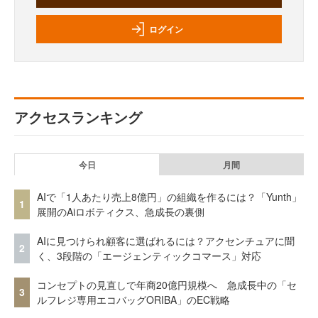
ログイン
アクセスランキング
今日
月間
AIで「1人あたり売上8億円」の組織を作るには？「Yunth」
1
展開のAiロボティクス、急成長の裏側
AIに見つけられ顧客に選ばれるには？アクセンチュアに聞
2
く、3段階の「エージェンティックコマース」対応
コンセプトの見直しで年商20億円規模へ 急成長中の「セ
3
ルフレジ専用エコバッグORIBA」のEC戦略