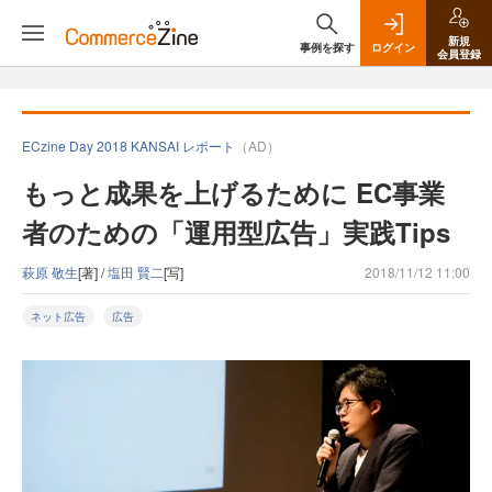
新規
事例を探す
ログイン
会員登録
ECzine Day 2018 KANSAI レポート
（AD）
もっと成果を上げるために EC事業
者のための「運用型広告」実践Tips
萩原 敬生
[著] /
塩田 賢二
[写]
2018/11/12 11:00
ネット広告
広告