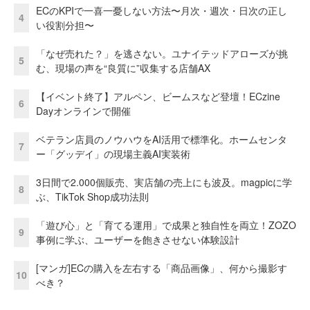
ECのKPIで一喜一憂しない方法〜月次・週次・日次の正し
4
い役割分担〜
「なぜ売れた？」を逃さない。ユナイテッドアローズが挑
5
む、現場の声を“良質に”収集する店舗AX
【イベント終了】アルペン、ビームスなど登壇！ECzine
6
Dayオンラインで開催
ベテラン店員のノウハウをAI活用で標準化。ホームセンタ
7
ー「グッデイ」の現場主義AI実装術
3日間で2.000個販売、実店舗の売上にも波及。magpicに学
8
ぶ、TikTok Shop成功法則
「遊び心」と「育てる運用」で成果と独自性を両立！ZOZO
9
事例に学ぶ、ユーザーを飽きさせない体験設計
[マンガ]ECの購入を左右する「商品画像」、何から撮影す
10
べき？