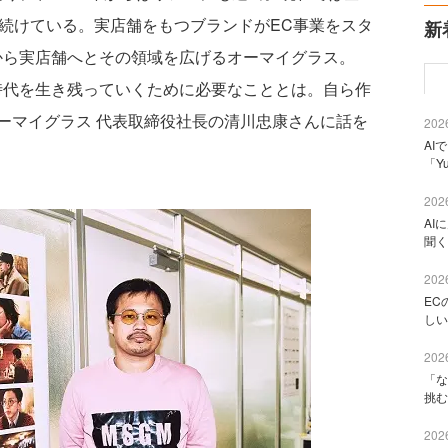
を続けている。実店舗をもつブランドがEC事業をスタ
新
から実店舗へとその領域を広げるオーマイグラス。
時代を生き残っていくために必要なこととは。自ら作
ーマイグラス 代表取締役社長の清川忠康さんに話を
2026
AI
「Y
2026
AI
聞く
2026
EC
しい
2026
「な
挑む
2026