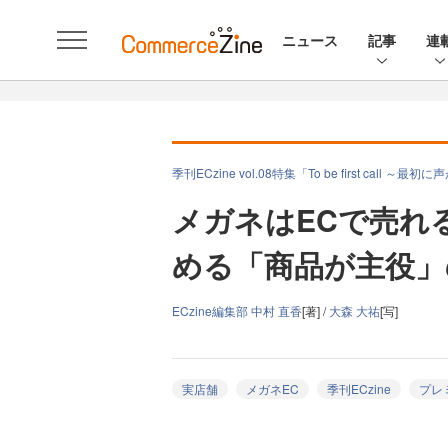
ニュース
記事
連
季刊ECzine vol.08特集「To be first cal
メガネはECで売れ
める「商品が主役」
ECzine編集部 中村 直香
[著] /
大森 大祐
[写]
実店舗
メガネEC
季刊ECzine
プレ