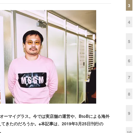
3
4
5
6
7
8
9
たオーマイグラス。今では実店舗の運営や、BtoBによる海外
きたのだろうか。※本記事は、2019年3月25日刊行の
す。
10