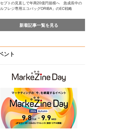
セプトの見直しで年商20億円規模へ 急成長中の
ルフレジ専用エコバッグORIBA」のEC戦略
新着記事一覧を見る
ベント