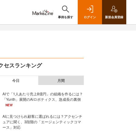
事例を探す
ログイン
新規
会員登録
クセスランキング
今日
月間
AIで「1人あたり売上8億円」の組織を作るには？
「Yunth」展開のAiロボティクス、急成長の裏側
NEW
AIに見つけられ顧客に選ばれるには？アクセンチ
ュアに聞く、3段階の「エージェンティックコマ
ース」対応