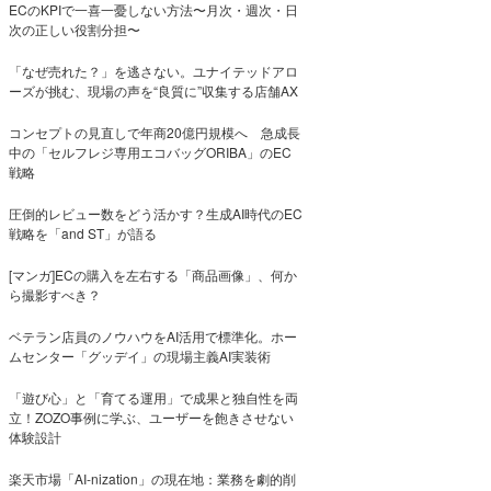
ECのKPIで一喜一憂しない方法〜月次・週次・日
次の正しい役割分担〜
「なぜ売れた？」を逃さない。ユナイテッドアロ
ーズが挑む、現場の声を“良質に”収集する店舗AX
コンセプトの見直しで年商20億円規模へ 急成長
中の「セルフレジ専用エコバッグORIBA」のEC
戦略
圧倒的レビュー数をどう活かす？生成AI時代のEC
戦略を「and ST」が語る
[マンガ]ECの購入を左右する「商品画像」、何か
ら撮影すべき？
ベテラン店員のノウハウをAI活用で標準化。ホー
ムセンター「グッデイ」の現場主義AI実装術
「遊び心」と「育てる運用」で成果と独自性を両
立！ZOZO事例に学ぶ、ユーザーを飽きさせない
体験設計
楽天市場「AI-nization」の現在地：業務を劇的削