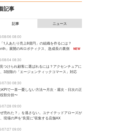
着記事
記事
ニュース
/08/06 08:00
で「1人あたり売上8億円」の組織を作るには？
unth」展開のAiロボティクス、急成長の裏側
NEW
/08/04 08:30
に見つけられ顧客に選ばれるには？アクセンチュアに
、3段階の「エージェンティックコマース」対応
/07/30 08:30
のKPIで一喜一憂しない方法〜月次・週次・日次の正
役割分担〜
/07/28 09:00
ぜ売れた？」を逃さない。ユナイテッドアローズが
、現場の声を“良質に”収集する店舗AX
/07/27 09:00