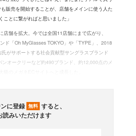
でも販売を開始することが、店舗をメインに使う人た
くことに繋がればと思いました」
店舗を拡大。今では全国11店舗にまで広がり、
Oh MyGlasses TOKYO」や「TYPE」、2018
佑氏がサポートする社会貢献型サングラスブランド
ンオークリーなど約490ブランド、約12,000点のメ
大級のメガネECサイトへと成長した。
ジンに登録
すると、
無料
お読みいただけます