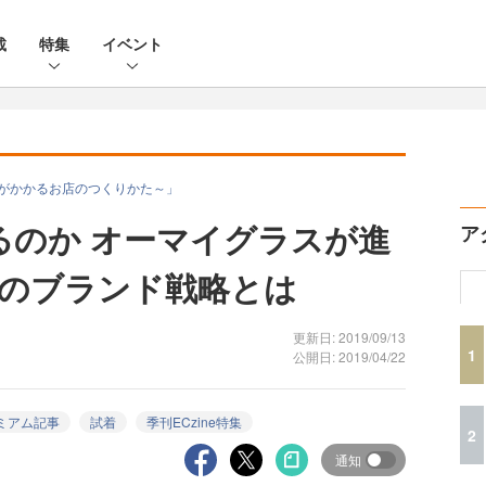
載
特集
イベント
l ～最初に声がかかるお店のつくりかた～」
るのか オーマイグラスが進
ア
のブランド戦略とは
更新日: 2019/09/13
1
公開日: 2019/04/22
ミアム記事
試着
季刊ECzine特集
2
通知