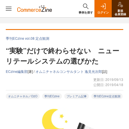
新規
事例を探す
ログイン
会員登録
季刊ECzine vol.08 定点観測
“実験”だけで終わらせない ニュー
リテールシステムの選びかた
ECzine編集部
[著] /
オムニチャネルコンサルタント 逸見光次郎
[話]
更新日: 2019/09/13
公開日: 2019/04/18
オムニチャネル／O2O
季刊ECzine
プレミアム記事
季刊ECzine定点観測