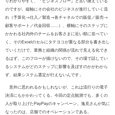
りわかりやすく、『ビジネスフロー』と言い換えている
のですが。縦軸にその会社のビジネスが進行していく流
れ（予算化→仕入／製造→各チャネルでの販促／販売→
顧客サポート／代金回収……）、横軸にそのステップに
かかわる社内外のチームをお客さまに近い順に並べてい
く。そのExcelのセルにタテヨコが重なる部分を書き出し
ていくだけで、業務と組織の関係が流れで見える化でき
るはず。このフローが描けないので、その場で話してい
るシステムがどのステップに影響を及ぼすのかがわから
ず、結果システム選定が行えないんです」
意外に思われるかもしれないが、これは流行りの電子
決済にもかかわってくる。今回の定点観測でも、多くの
人が取り上げたPayPayのキャンペーン。逸見さんが気に
なったのは、店舗でのオペレーションである。