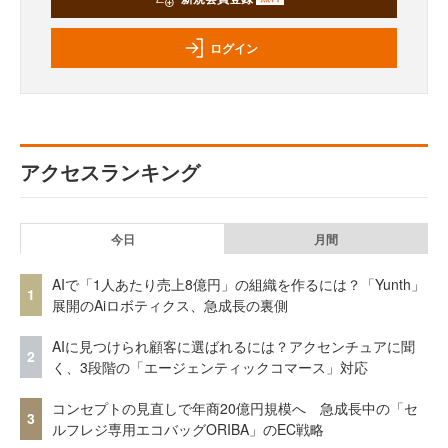
ログイン
アクセスランキング
今日
月間
AIで「1人あたり売上8億円」の組織を作るには？「Yunth」
1
展開のAiロボティクス、急成長の裏側
AIに見つけられ顧客に選ばれるには？アクセンチュアに聞
2
く、3段階の「エージェンティックコマース」対応
コンセプトの見直しで年商20億円規模へ 急成長中の「セ
3
ルフレジ専用エコバッグORIBA」のEC戦略