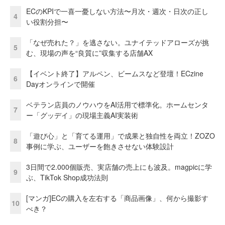
ECのKPIで一喜一憂しない方法〜月次・週次・日次の正し
4
い役割分担〜
「なぜ売れた？」を逃さない。ユナイテッドアローズが挑
5
む、現場の声を“良質に”収集する店舗AX
【イベント終了】アルペン、ビームスなど登壇！ECzine
6
Dayオンラインで開催
ベテラン店員のノウハウをAI活用で標準化。ホームセンタ
7
ー「グッデイ」の現場主義AI実装術
「遊び心」と「育てる運用」で成果と独自性を両立！ZOZO
8
事例に学ぶ、ユーザーを飽きさせない体験設計
3日間で2.000個販売、実店舗の売上にも波及。magpicに学
9
ぶ、TikTok Shop成功法則
[マンガ]ECの購入を左右する「商品画像」、何から撮影す
10
べき？