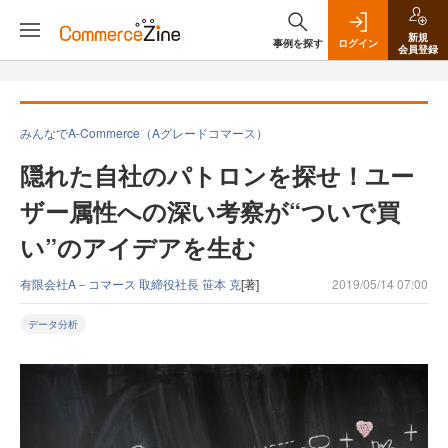
新規
事例を探す
ログイン
会員登録
みんなでA-Commerce（Aグレードコマース）
隠れた自社のパトロンを探せ！ユー
ザー属性への深い考察が“ついで買
い”のアイデアを生む
有限会社A－コマース 取締役社長 笹本 克
[著]
2019/05/14 07:00
データ分析