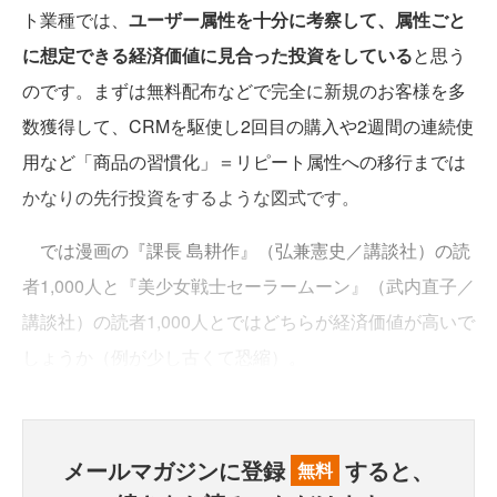
ト業種では、
ユーザー属性を十分に考察して、属性ごと
に想定できる経済価値に見合った投資をしている
と思う
のです。まずは無料配布などで完全に新規のお客様を多
数獲得して、CRMを駆使し2回目の購入や2週間の連続使
用など「商品の習慣化」＝リピート属性への移行までは
かなりの先行投資をするような図式です。
では漫画の『課長 島耕作』（弘兼憲史／講談社）の読
者1,000人と『美少女戦士セーラームーン』（武内直子／
講談社）の読者1,000人とではどちらが経済価値が高いで
しょうか（例が少し古くて恐縮）。
メールマガジンに登録
すると、
無料