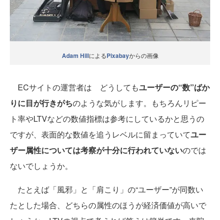
Adam Hill
による
Pixabay
からの画像
ECサイトの運営者は どうしても
ユーザーの“数”ばか
りに目が行きがち
のような気がします。もちろんリピー
ト率やLTVなどの数値指標は参考にしているかと思うの
ですが、表面的な数値を追うレベルに留まっていて
ユー
ザー属性については考察が十分に行われていない
のでは
ないでしょうか。
たとえば「風邪」と「肩こり」の“ユーザー”が同数い
たとした場合、どちらの属性のほうが経済価値が高いで