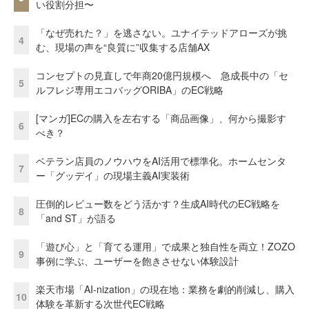
い役割分担〜
「なぜ売れた？」を逃さない。ユナイテッドアローズが挑
4
む、現場の声を“良質に”収集する店舗AX
コンセプトの見直しで年商20億円規模へ 急成長中の「セ
5
ルフレジ専用エコバッグORIBA」のEC戦略
[マンガ]ECの購入を左右する「商品画像」、何から撮影す
6
べき？
ベテラン店員のノウハウをAI活用で標準化。ホームセンタ
7
ー「グッデイ」の現場主義AI実装術
圧倒的レビュー数をどう活かす？生成AI時代のEC戦略を
8
「and ST」が語る
「遊び心」と「育てる運用」で成果と独自性を両立！ZOZO
9
事例に学ぶ、ユーザーを飽きさせない体験設計
楽天市場「AI-nization」の現在地：業務を劇的削減し、購入
10
体験を革新する次世代EC戦略