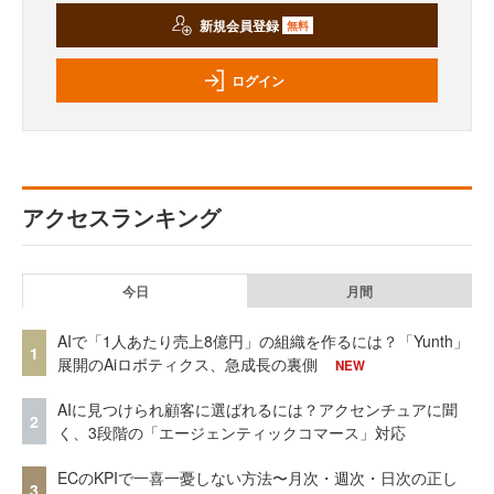
新規会員登録
無料
ログイン
アクセスランキング
今日
月間
AIで「1人あたり売上8億円」の組織を作るには？「Yunth」
1
展開のAiロボティクス、急成長の裏側
NEW
AIに見つけられ顧客に選ばれるには？アクセンチュアに聞
2
く、3段階の「エージェンティックコマース」対応
ECのKPIで一喜一憂しない方法〜月次・週次・日次の正し
3