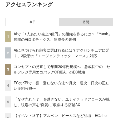
アクセスランキング
今日
月間
AIで「1人あたり売上8億円」の組織を作るには？「Yunth」
1
展開のAiロボティクス、急成長の裏側
AIに見つけられ顧客に選ばれるには？アクセンチュアに聞
2
く、3段階の「エージェンティックコマース」対応
コンセプトの見直しで年商20億円規模へ 急成長中の「セ
3
ルフレジ専用エコバッグORIBA」のEC戦略
ECのKPIで一喜一憂しない方法〜月次・週次・日次の正し
4
い役割分担〜
「なぜ売れた？」を逃さない。ユナイテッドアローズが挑
5
む、現場の声を“良質に”収集する店舗AX
【イベント終了】アルペン、ビームスなど登壇！ECzine