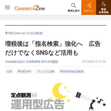
新規
事例を探す
ログイン
会員登録
季刊ECzine vol.10 定点観測
増税後は「指名検索」強化へ 広告
だけでなくSNSなど活用も
Yuwai株式会社 代表取締役 田中広樹
[話]
2019/09/19 07:00
広告
季刊ECzine
プレミアム記事
季刊ECzine定点観測