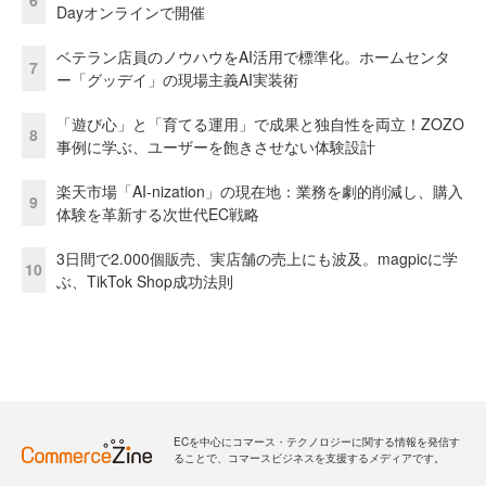
6
Dayオンラインで開催
ベテラン店員のノウハウをAI活用で標準化。ホームセンタ
7
ー「グッデイ」の現場主義AI実装術
「遊び心」と「育てる運用」で成果と独自性を両立！ZOZO
8
事例に学ぶ、ユーザーを飽きさせない体験設計
楽天市場「AI-nization」の現在地：業務を劇的削減し、購入
9
体験を革新する次世代EC戦略
3日間で2.000個販売、実店舗の売上にも波及。magpicに学
10
ぶ、TikTok Shop成功法則
ECを中心にコマース・テクノロジーに関する情報を発信す
ることで、コマースビジネスを支援するメディアです。