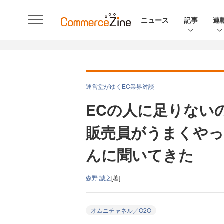
ニュース
記事
連
運営堂がゆくEC業界対談
ECの人に足りない
販売員がうまくやっ
んに聞いてきた
森野 誠之
[著]
オムニチャネル／O2O