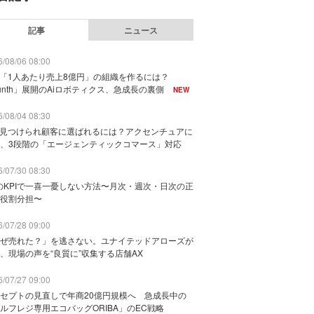
記事
ニュース
/08/06 08:00
で「1人あたり売上8億円」の組織を作るには？
unth」展開のAiロボティクス、急成長の裏側
NEW
/08/04 08:30
に見つけられ顧客に選ばれるには？アクセンチュアに
、3段階の「エージェンティックコマース」対応
/07/30 08:30
のKPIで一喜一憂しない方法〜月次・週次・日次の正
役割分担〜
/07/28 09:00
ぜ売れた？」を逃さない。ユナイテッドアローズが
、現場の声を“良質に”収集する店舗AX
/07/27 09:00
セプトの見直しで年商20億円規模へ 急成長中の
ルフレジ専用エコバッグORIBA」のEC戦略