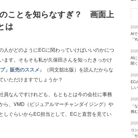
様のことを知らなすぎ？ 画面上
とは
2026
AI
「Y
人がどのようにECに関わっていけばいいのかにつ
2026
AI
います。そもそも私が久保田さんを知ったきっかけ
聞く
ップ」販売のススメ
』（同文舘出版）を読んだからな
2026
ていただけますでしょうか？
EC
しい
社員なんですけれども、もともとは今の会社に事務
2026
から、VMD（ビジュアルマーチャンダイジング）や
「な
挑む
としぐらいからEC担当として、ECと直営を見てい
2026
コン
「セ