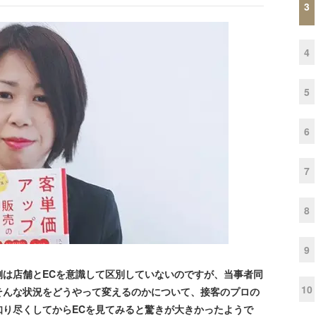
3
4
5
6
7
8
9
は店舗とECを意識して区別していないのですが、当事者同
10
そんな状況をどうやって変えるのかについて、接客のプロの
知り尽くしてからECを見てみると驚きが大きかったようで