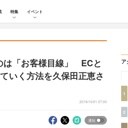
載
特集
イベント
のは「お客様目線」 ECと
ア
ていく方法を久保田正恵さ
1
2019/10/01 07:00
2
通知