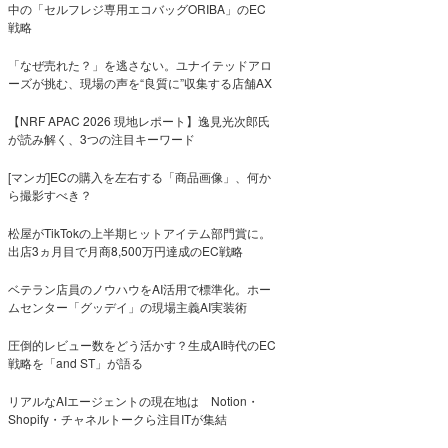
中の「セルフレジ専用エコバッグORIBA」のEC
戦略
「なぜ売れた？」を逃さない。ユナイテッドアロ
ーズが挑む、現場の声を“良質に”収集する店舗AX
【NRF APAC 2026 現地レポート】逸見光次郎氏
が読み解く、3つの注目キーワード
[マンガ]ECの購入を左右する「商品画像」、何か
ら撮影すべき？
松屋がTikTokの上半期ヒットアイテム部門賞に。
出店3ヵ月目で月商8,500万円達成のEC戦略
ベテラン店員のノウハウをAI活用で標準化。ホー
ムセンター「グッデイ」の現場主義AI実装術
圧倒的レビュー数をどう活かす？生成AI時代のEC
戦略を「and ST」が語る
リアルなAIエージェントの現在地は Notion・
Shopify・チャネルトークら注目ITが集結