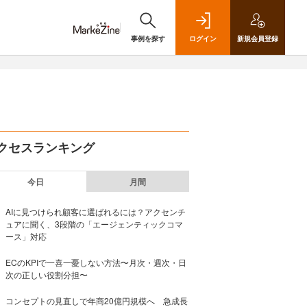
事例を探す
ログイン
新規
会員登録
クセスランキング
今日
月間
AIに見つけられ顧客に選ばれるには？アクセンチ
ュアに聞く、3段階の「エージェンティックコマ
ース」対応
ECのKPIで一喜一憂しない方法〜月次・週次・日
次の正しい役割分担〜
コンセプトの見直しで年商20億円規模へ 急成長