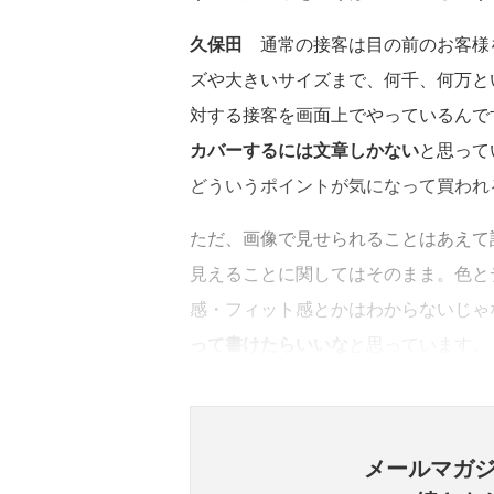
久保田
通常の接客は目の前のお客様を
ズや大きいサイズまで、何千、何万と
対する接客を画面上でやっているんで
カバーするには文章しかない
と思って
どういうポイントが気になって買われ
ただ、画像で見せられることはあえて
見えることに関してはそのまま。色と
感・フィット感とかはわからないじゃ
って書けたらいいな
と思っています。
メールマガ