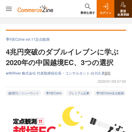
新規
事例を探す
ログイン
会員登録
季刊ECzine vol.11定点観測
4兆円突破のダブルイレブンに学ぶ
2020年の中国越境EC、3つの選択
withRiver 株式会社 代表取締役社長・コンサルタント 白川久美
[話]
2020/01/29 07:00
越境EC／インバウンド
季刊ECzine
プレミアム記事
季刊ECzine定点観測