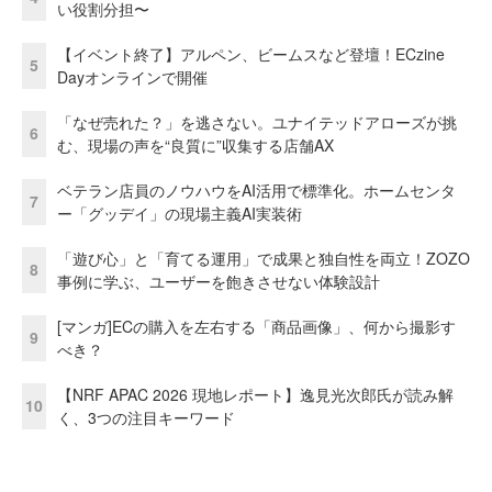
い役割分担〜
【イベント終了】アルペン、ビームスなど登壇！ECzine
5
Dayオンラインで開催
「なぜ売れた？」を逃さない。ユナイテッドアローズが挑
6
む、現場の声を“良質に”収集する店舗AX
ベテラン店員のノウハウをAI活用で標準化。ホームセンタ
7
ー「グッデイ」の現場主義AI実装術
「遊び心」と「育てる運用」で成果と独自性を両立！ZOZO
8
事例に学ぶ、ユーザーを飽きさせない体験設計
[マンガ]ECの購入を左右する「商品画像」、何から撮影す
9
べき？
【NRF APAC 2026 現地レポート】逸見光次郎氏が読み解
10
く、3つの注目キーワード