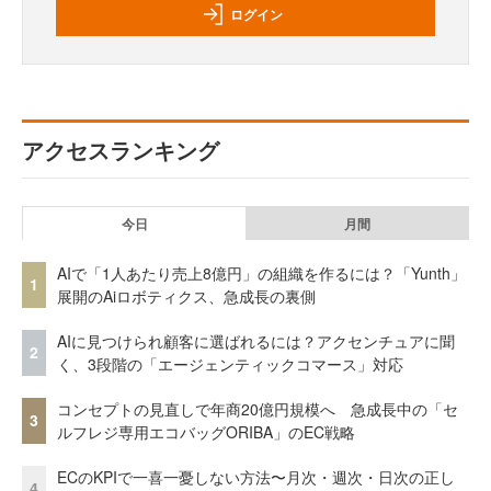
ログイン
アクセスランキング
今日
月間
AIで「1人あたり売上8億円」の組織を作るには？「Yunth」
1
展開のAiロボティクス、急成長の裏側
AIに見つけられ顧客に選ばれるには？アクセンチュアに聞
2
く、3段階の「エージェンティックコマース」対応
コンセプトの見直しで年商20億円規模へ 急成長中の「セ
3
ルフレジ専用エコバッグORIBA」のEC戦略
ECのKPIで一喜一憂しない方法〜月次・週次・日次の正し
4