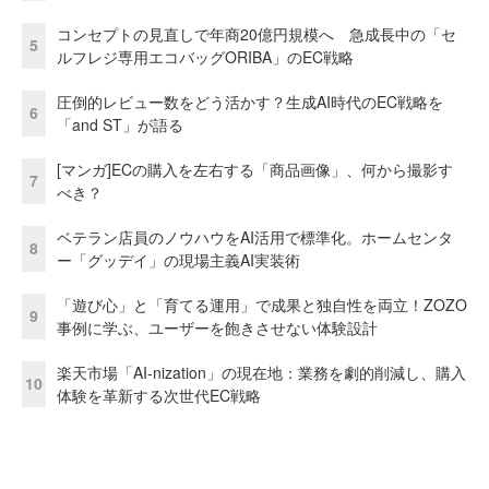
コンセプトの見直しで年商20億円規模へ 急成長中の「セ
5
ルフレジ専用エコバッグORIBA」のEC戦略
圧倒的レビュー数をどう活かす？生成AI時代のEC戦略を
6
「and ST」が語る
[マンガ]ECの購入を左右する「商品画像」、何から撮影す
7
べき？
ベテラン店員のノウハウをAI活用で標準化。ホームセンタ
8
ー「グッデイ」の現場主義AI実装術
「遊び心」と「育てる運用」で成果と独自性を両立！ZOZO
9
事例に学ぶ、ユーザーを飽きさせない体験設計
楽天市場「AI-nization」の現在地：業務を劇的削減し、購入
10
体験を革新する次世代EC戦略