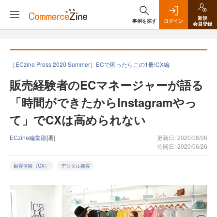
新規
事例を探す
ログイン
会員登録
［ECzine Press 2020 Summer］ECで困ったらこの1冊!CX編
販売経験者のECマネージャーが語る
「時間ができたからInstagramやっ
て」でCXは高められない
ECzine編集部
[著]
更新日: 2020/08/06
公開日: 2020/06/26
顧客体験（CX）
デジタル接客