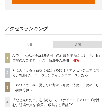
アクセスランキング
今日
月間
AIで「1人あたり売上8億円」の組織を作るには？「Yunth」
1
展開のAiロボティクス、急成長の裏側
NEW
AIに見つけられ顧客に選ばれるには？アクセンチュアに聞
2
く、3段階の「エージェンティックコマース」対応
ECのKPIで一喜一憂しない方法〜月次・週次・日次の正し
3
い役割分担〜
「なぜ売れた？」を逃さない。ユナイテッドアローズが挑
4
む、現場の声を“良質に”収集する店舗AX