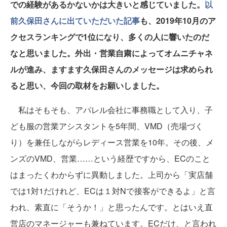
での経験があるかないかは大きいと感じていました。
以
前久保田さんに出ていただいた記事
も、2019年10月のア
クセスランキングで1位になり、多くの人に響いたのだ
なと思いました。外出・営業自粛によってオムニチャネ
ルが進み、ますます久保田さんのメッセージは求められ
ると思い、今回の取材をお願いしました。
私はそもそも、アパレル会社に事務職として入り、子
ども服の営業アシスタントを5年間、VMD（売場づく
り）を兼任しながらレディース営業を10年。その後、メ
ンズのVMD、営業……という経歴ですから、ECのこと
はまったくわからずに異動しました。上司から「実店舗
では1対1だけれど、ECは１対Nで接客ができるよ」と言
われ、素直に「そうか！」と思ったんです。とはいえ直
営店のマネージャーも兼ねています。ECだけ、と言われ