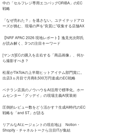
中の「セルフレジ専用エコバッグORIBA」のEC
戦略
「なぜ売れた？」を逃さない。ユナイテッドアロ
ーズが挑む、現場の声を“良質に”収集する店舗AX
【NRF APAC 2026 現地レポート】逸見光次郎氏
が読み解く、3つの注目キーワード
[マンガ]ECの購入を左右する「商品画像」、何か
ら撮影すべき？
松屋がTikTokの上半期ヒットアイテム部門賞に。
出店3ヵ月目で月商8,500万円達成のEC戦略
ベテラン店員のノウハウをAI活用で標準化。ホー
ムセンター「グッデイ」の現場主義AI実装術
圧倒的レビュー数をどう活かす？生成AI時代のEC
戦略を「and ST」が語る
リアルなAIエージェントの現在地は Notion・
Shopify・チャネルトークら注目ITが集結