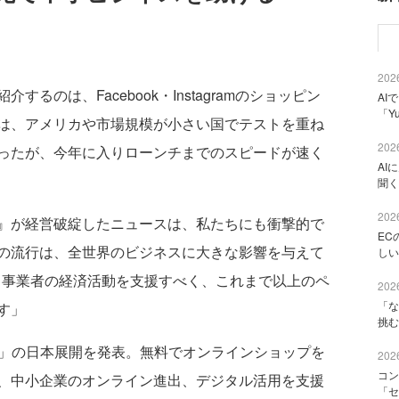
2026
のは、Facebook・Instagramのショッピン
AI
「Y
は、アメリカや市場規模が小さい国でテストを重ね
2026
ったが、今年に入りローンチまでのスピードが速く
AI
聞く
2026
』が経営破綻したニュースは、私たちにも衝撃的で
EC
の流行は、全世界のビジネスに大きな影響を与えて
しい
抱き、事業者の経済活動を支援すべく、これまで以上のペ
2026
「な
す」
挑む
ョップ」の日本展開を発表。無料でオンラインショップを
2026
コン
、中小企業のオンライン進出、デジタル活用を支援
「セ