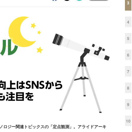
3
4
5
6
7
8
9
10
クノロジー関連トピックスの「定点観測」。アライドアーキ