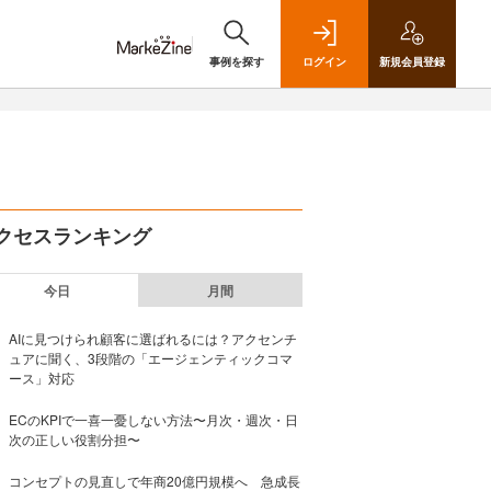
事例を探す
ログイン
新規
会員登録
クセスランキング
今日
月間
AIに見つけられ顧客に選ばれるには？アクセンチ
ュアに聞く、3段階の「エージェンティックコマ
ース」対応
ECのKPIで一喜一憂しない方法〜月次・週次・日
次の正しい役割分担〜
コンセプトの見直しで年商20億円規模へ 急成長