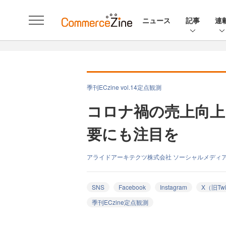
ニュース
記事
連
季刊ECzine vol.14定点観測
コロナ禍の売上向上
要にも注目を
アライドアーキテクツ株式会社 ソーシャルメディア
SNS
Facebook
Instagram
X（旧Twi
季刊ECzine定点観測