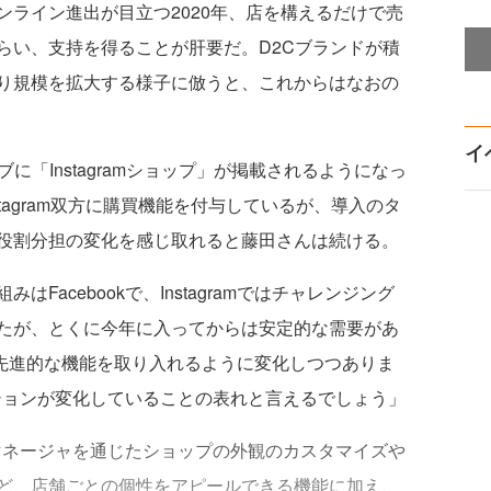
ライン進出が目立つ2020年、店を構えるだけで売
らい、支持を得ることが肝要だ。D2Cブランドが積
り規模を拡大する様子に倣うと、これからはなおの
イ
タブに「Instagramショップ」が掲載されるようになっ
・Instagram双方に購買機能を付与しているが、導入のタ
役割分担の変化を感じ取れると藤田さんは続ける。
Facebookで、Instagramではチャレンジング
たが、とくに今年に入ってからは安定的な需要があ
ookには先進的な機能を取り入れるように変化しつつありま
ポジションが変化していることの表れと言えるでしょう」
スマネージャを通じたショップの外観のカスタマイズや
ど、店舗ごとの個性をアピールできる機能に加え、