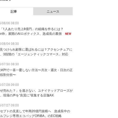
記事
ニュース
/08/06 08:00
で「1人あたり売上8億円」の組織を作るには？
unth」展開のAiロボティクス、急成長の裏側
NEW
/08/04 08:30
に見つけられ顧客に選ばれるには？アクセンチュアに
、3段階の「エージェンティックコマース」対応
/07/30 08:30
のKPIで一喜一憂しない方法〜月次・週次・日次の正
役割分担〜
/07/28 09:00
ぜ売れた？」を逃さない。ユナイテッドアローズが
、現場の声を“良質に”収集する店舗AX
/07/27 09:00
セプトの見直しで年商20億円規模へ 急成長中の
ルフレジ専用エコバッグORIBA」のEC戦略