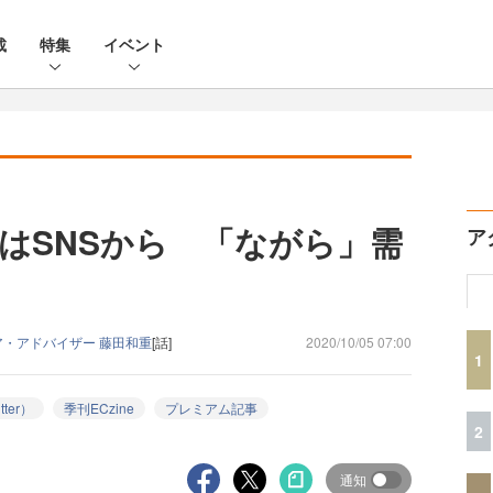
載
特集
イベント
はSNSから 「ながら」需
ア
・アドバイザー 藤田和重
[話]
2020/10/05 07:00
1
tter）
季刊ECzine
プレミアム記事
2
通知