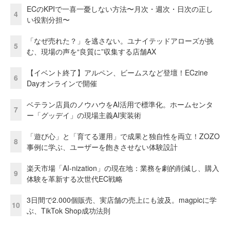
ECのKPIで一喜一憂しない方法〜月次・週次・日次の正し
4
い役割分担〜
「なぜ売れた？」を逃さない。ユナイテッドアローズが挑
5
む、現場の声を“良質に”収集する店舗AX
【イベント終了】アルペン、ビームスなど登壇！ECzine
6
Dayオンラインで開催
ベテラン店員のノウハウをAI活用で標準化。ホームセンタ
7
ー「グッデイ」の現場主義AI実装術
「遊び心」と「育てる運用」で成果と独自性を両立！ZOZO
8
事例に学ぶ、ユーザーを飽きさせない体験設計
楽天市場「AI-nization」の現在地：業務を劇的削減し、購入
9
体験を革新する次世代EC戦略
3日間で2.000個販売、実店舗の売上にも波及。magpicに学
10
ぶ、TikTok Shop成功法則