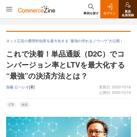
新規
事例を探す
ログイン
会員登録
ネット広告の費用対効果を最大化する “最強の売れるノウハウ”大公開！
これで決着！単品通販（D2C）でコ
ンバージョン率とLTVを最大化する
“最強”の決済方法とは？
加藤 公一レオ
[著]
更新日: 2020/10/16
公開日: 2020/10/16
LTV
決済