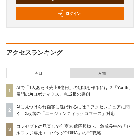
ログイン
アクセスランキング
今日
月間
AIで「1人あたり売上8億円」の組織を作るには？「Yunth」
1
展開のAiロボティクス、急成長の裏側
AIに見つけられ顧客に選ばれるには？アクセンチュアに聞
2
く、3段階の「エージェンティックコマース」対応
コンセプトの見直しで年商20億円規模へ 急成長中の「セ
3
ルフレジ専用エコバッグORIBA」のEC戦略