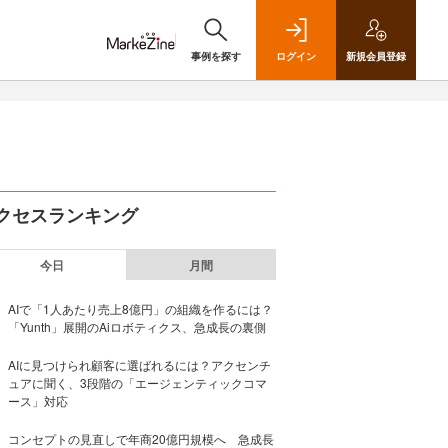
事例を探す
ログイン
新規
会員登録
クセスランキング
今日
月間
AIで「1人あたり売上8億円」の組織を作るには？
「Yunth」展開のAiロボティクス、急成長の裏側
AIに見つけられ顧客に選ばれるには？アクセンチ
ュアに聞く、3段階の「エージェンティックコマ
ース」対応
コンセプトの見直しで年商20億円規模へ 急成長