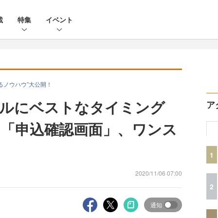
載
特集
イベント
るノウハウ”大公開！
セルにベストなタイミング
ア
「申込確認画面」、ワンス
1
2020/11/06 07:00
2
通知