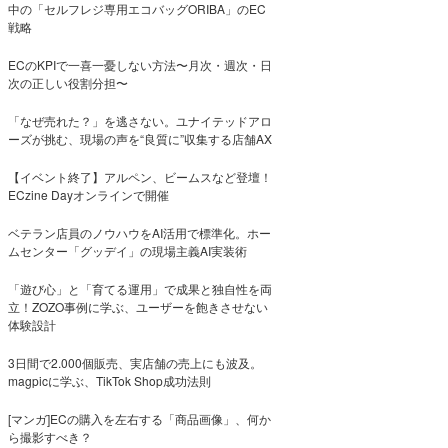
中の「セルフレジ専用エコバッグORIBA」のEC
戦略
ECのKPIで一喜一憂しない方法〜月次・週次・日
次の正しい役割分担〜
「なぜ売れた？」を逃さない。ユナイテッドアロ
ーズが挑む、現場の声を“良質に”収集する店舗AX
【イベント終了】アルペン、ビームスなど登壇！
ECzine Dayオンラインで開催
ベテラン店員のノウハウをAI活用で標準化。ホー
ムセンター「グッデイ」の現場主義AI実装術
「遊び心」と「育てる運用」で成果と独自性を両
立！ZOZO事例に学ぶ、ユーザーを飽きさせない
体験設計
3日間で2.000個販売、実店舗の売上にも波及。
magpicに学ぶ、TikTok Shop成功法則
[マンガ]ECの購入を左右する「商品画像」、何か
ら撮影すべき？