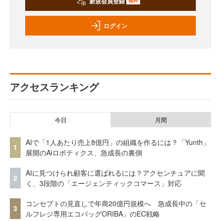
新規会員登録
無料
ログイン
アクセスランキング
今日
月間
AIで「1人あたり売上8億円」の組織を作るには？「Yunth」
1
展開のAiロボティクス、急成長の裏側
AIに見つけられ顧客に選ばれるには？アクセンチュアに聞
2
く、3段階の「エージェンティックコマース」対応
コンセプトの見直しで年商20億円規模へ 急成長中の「セ
3
ルフレジ専用エコバッグORIBA」のEC戦略