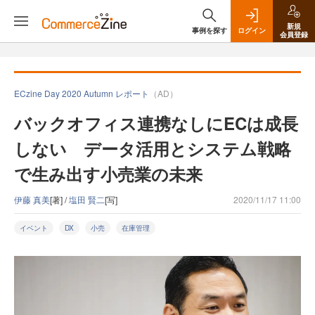
新規
事例を探す
ログイン
会員登録
ECzine Day 2020 Autumn レポート
（AD）
バックオフィス連携なしにECは成長
しない データ活用とシステム戦略
で生み出す小売業の未来
伊藤 真美
[著] /
塩田 賢二
[写]
2020/11/17 11:00
イベント
DX
小売
在庫管理