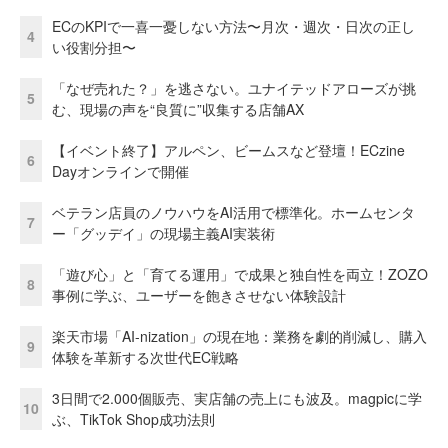
ECのKPIで一喜一憂しない方法〜月次・週次・日次の正し
4
い役割分担〜
「なぜ売れた？」を逃さない。ユナイテッドアローズが挑
5
む、現場の声を“良質に”収集する店舗AX
【イベント終了】アルペン、ビームスなど登壇！ECzine
6
Dayオンラインで開催
ベテラン店員のノウハウをAI活用で標準化。ホームセンタ
7
ー「グッデイ」の現場主義AI実装術
「遊び心」と「育てる運用」で成果と独自性を両立！ZOZO
8
事例に学ぶ、ユーザーを飽きさせない体験設計
楽天市場「AI-nization」の現在地：業務を劇的削減し、購入
9
体験を革新する次世代EC戦略
3日間で2.000個販売、実店舗の売上にも波及。magpicに学
10
ぶ、TikTok Shop成功法則