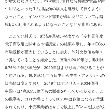
が増えただけでなく、EC利用に慣れた消費者が食品や衛
生用品といった生活用品類の購入を継続して行うように
なったこと、インバウンド需要が高い商品については越
境ECが利用されるようになったことなどが背景にある。
ここで北村氏は、経済産業省が発表する「令和元年度
電子商取引に関する市場調査」の結果を示し、年々ECの
市場規模が拡大していることに加え、昨対比数値も年々
上昇していることを紹介した。直近の2019年は、昨対比
6.76％の伸び率だが、2020年はより顕著に伸びることが
予想される。越境ECも年々日本から中国・アメリカへの
販売額は増えており、2019年はアメリカへ9,034億円、
中国へは1兆6,558億円もの販売を行っている状況だ。こ
の数字も、コロナ禍によって2020年は数倍になると予測
されており、小売事業者は今まで以上にECへの注力が求