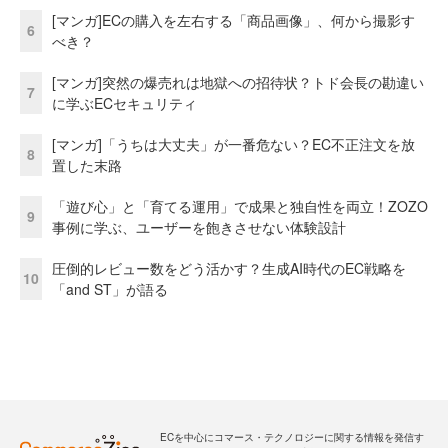
[マンガ]ECの購入を左右する「商品画像」、何から撮影す
6
べき？
[マンガ]突然の爆売れは地獄への招待状？トド会長の勘違い
7
に学ぶECセキュリティ
[マンガ]「うちは大丈夫」が一番危ない？EC不正注文を放
8
置した末路
「遊び心」と「育てる運用」で成果と独自性を両立！ZOZO
9
事例に学ぶ、ユーザーを飽きさせない体験設計
圧倒的レビュー数をどう活かす？生成AI時代のEC戦略を
10
「and ST」が語る
ECを中心にコマース・テクノロジーに関する情報を発信す