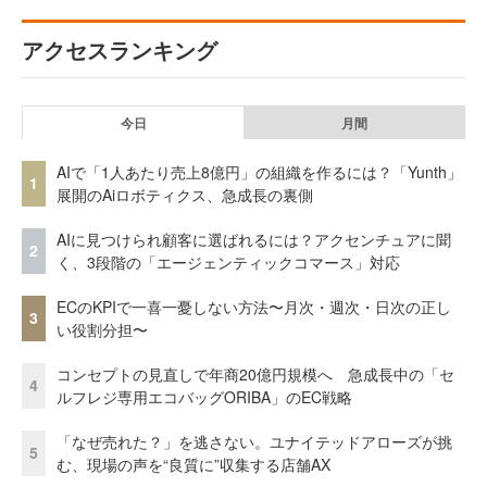
アクセスランキング
今日
月間
AIで「1人あたり売上8億円」の組織を作るには？「Yunth」
1
展開のAiロボティクス、急成長の裏側
AIに見つけられ顧客に選ばれるには？アクセンチュアに聞
2
く、3段階の「エージェンティックコマース」対応
ECのKPIで一喜一憂しない方法〜月次・週次・日次の正し
3
い役割分担〜
コンセプトの見直しで年商20億円規模へ 急成長中の「セ
4
ルフレジ専用エコバッグORIBA」のEC戦略
「なぜ売れた？」を逃さない。ユナイテッドアローズが挑
5
む、現場の声を“良質に”収集する店舗AX