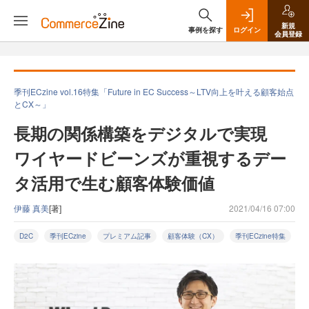
新規
事例を探す
ログイン
会員登録
季刊ECzine vol.16特集「Future in EC Success～LTV向上を叶える顧客始点
とCX～」
長期の関係構築をデジタルで実現
ワイヤードビーンズが重視するデー
タ活用で生む顧客体験価値
伊藤 真美
[著]
2021/04/16 07:00
D2C
季刊ECzine
プレミアム記事
顧客体験（CX）
季刊ECzine特集