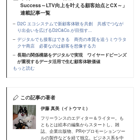
Success～LTV向上を叶える顧客始点とCX～」
連載記事一覧
D2C エコシステムで新顧客体験を共創 共感でつなが
り出会いを広げるD2C&Co.が目指す...
デジタルでも接客はできる 商売の本質を追うミウラタ
クヤ商店 必要なのは顧客を想像する力
長期の関係構築をデジタルで実現 ワイヤードビーンズ
が重視するデータ活用で生む顧客体験価値
もっと読む
この記事の著者
伊藤 真美（イトウマミ）
フリーランスのエディター＆ライター。も
ともとは絵本の編集からスタートし、雑
誌、企業出版物、PRやプロモーションツー
ルの製作などを経て独立。ビジネス系を中