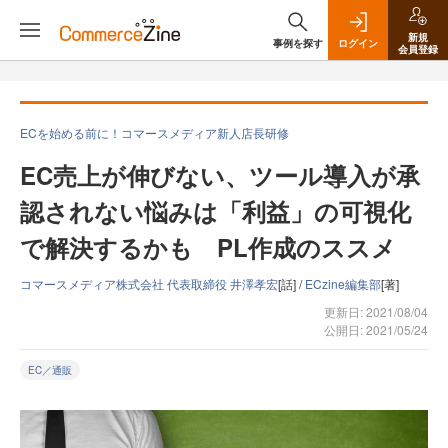
新規
事例を探す
ログイン
会員登録
ECを始める前に！コマースメディア新人店長研修
EC売上が伸びない、ツール導入が承
認されない悩みは「利益」の可視化
で解決するかも PL作成のススメ
コマースメディア株式会社 代表取締役 井澤孝宏
[話] /
ECzine編集部
[著]
更新日: 2021/08/04
公開日: 2021/05/24
EC／通販