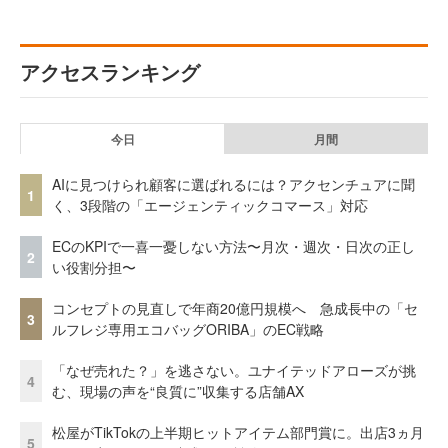
アクセスランキング
今日
月間
AIに見つけられ顧客に選ばれるには？アクセンチュアに聞
1
く、3段階の「エージェンティックコマース」対応
ECのKPIで一喜一憂しない方法〜月次・週次・日次の正し
2
い役割分担〜
コンセプトの見直しで年商20億円規模へ 急成長中の「セ
3
ルフレジ専用エコバッグORIBA」のEC戦略
「なぜ売れた？」を逃さない。ユナイテッドアローズが挑
4
む、現場の声を“良質に”収集する店舗AX
松屋がTikTokの上半期ヒットアイテム部門賞に。出店3ヵ月
5