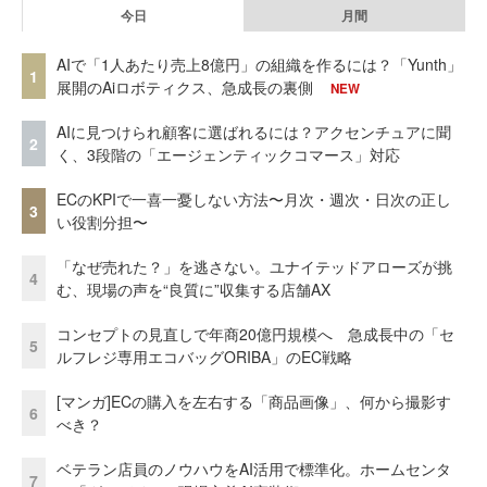
今日
月間
AIで「1人あたり売上8億円」の組織を作るには？「Yunth」
1
展開のAiロボティクス、急成長の裏側
NEW
AIに見つけられ顧客に選ばれるには？アクセンチュアに聞
2
く、3段階の「エージェンティックコマース」対応
ECのKPIで一喜一憂しない方法〜月次・週次・日次の正し
3
い役割分担〜
「なぜ売れた？」を逃さない。ユナイテッドアローズが挑
4
む、現場の声を“良質に”収集する店舗AX
コンセプトの見直しで年商20億円規模へ 急成長中の「セ
5
ルフレジ専用エコバッグORIBA」のEC戦略
[マンガ]ECの購入を左右する「商品画像」、何から撮影す
6
べき？
ベテラン店員のノウハウをAI活用で標準化。ホームセンタ
7