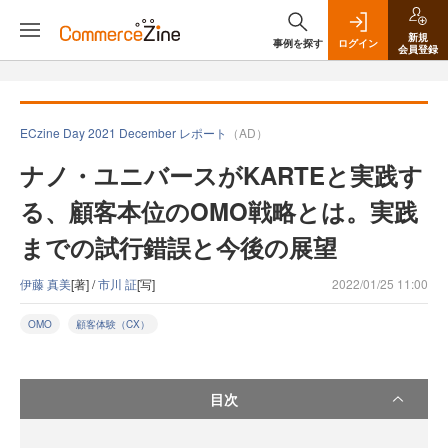
新規
事例を探す
ログイン
会員登録
ECzine Day 2021 December レポート
（AD）
ナノ・ユニバースがKARTEと実践す
る、顧客本位のOMO戦略とは。実践
までの試行錯誤と今後の展望
伊藤 真美
[著] /
市川 証
[写]
2022/01/25 11:00
OMO
顧客体験（CX）
目次