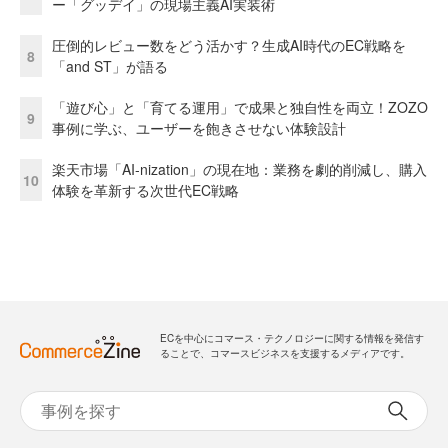
ー「グッデイ」の現場主義AI実装術
圧倒的レビュー数をどう活かす？生成AI時代のEC戦略を
8
「and ST」が語る
「遊び心」と「育てる運用」で成果と独自性を両立！ZOZO
9
事例に学ぶ、ユーザーを飽きさせない体験設計
楽天市場「AI-nization」の現在地：業務を劇的削減し、購入
10
体験を革新する次世代EC戦略
ECを中心にコマース・テクノロジーに関する情報を発信す
ることで、コマースビジネスを支援するメディアです。