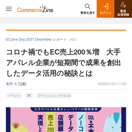
新規
事例を探す
ログイン
会員登録
ECzine Day 2021 December レポート
（AD）
コロナ禍でもEC売上200％増 大手
アパレル企業が短期間で成果を創出
したデータ活用の秘訣とは
奥野 大児
[著]
2022/01/24 11:00
イベント
DX
ファッション／アパレル