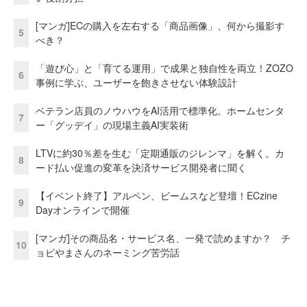
[マンガ]ECの購入を左右する「商品画像」、何から撮影す
5
べき？
「遊び心」と「育てる運用」で成果と独自性を両立！ZOZO
6
事例に学ぶ、ユーザーを飽きさせない体験設計
ベテラン店員のノウハウをAI活用で標準化。ホームセンタ
7
ー「グッデイ」の現場主義AI実装術
LTVに約30％差を生む「定期通販のジレンマ」を解く。カ
8
ード払い促進の変革を決済サービス開発者に聞く
【イベント終了】アルペン、ビームスなど登壇！ECzine
9
Dayオンラインで開催
[マンガ]その商品名・サービス名、一発で読めますか？ チ
10
ョピやまさんのネーミング苦労話