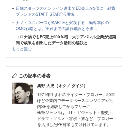
店舗スタッフのオンライン進出でEC売上が3倍に 雑貨
ブランドのSTAFF START活用術...
ナノ・ユニバースがKARTEと実践する、顧客本位の
OMO戦略とは。実践までの試行錯誤と今後...
コロナ禍でもEC売上200％増 大手アパレル企業が短期
間で成果を創出したデータ活用の秘訣と...
もっと読む
この記事の著者
奥野 大児（オクノ ダイジ）
1971年生まれのライター・ブロガー。20年
ほど企業内でデータベースエンジニアや社
内SEを経験してからフリーに。
執筆ジャンルは、IT・ガジェット・歴史・
ドラマ・グルメ・将棋・旅など。ブロガー
を活用したPR施策も受け付けています。