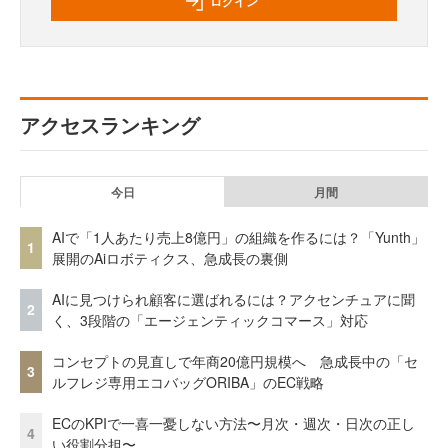
ログイン
アクセスランキング
今日
月間
AIで「1人あたり売上8億円」の組織を作るには？「Yunth」
1
展開のAiロボティクス、急成長の裏側
AIに見つけられ顧客に選ばれるには？アクセンチュアに聞
2
く、3段階の「エージェンティックコマース」対応
コンセプトの見直しで年商20億円規模へ 急成長中の「セ
3
ルフレジ専用エコバッグORIBA」のEC戦略
ECのKPIで一喜一憂しない方法〜月次・週次・日次の正し
4
い役割分担〜