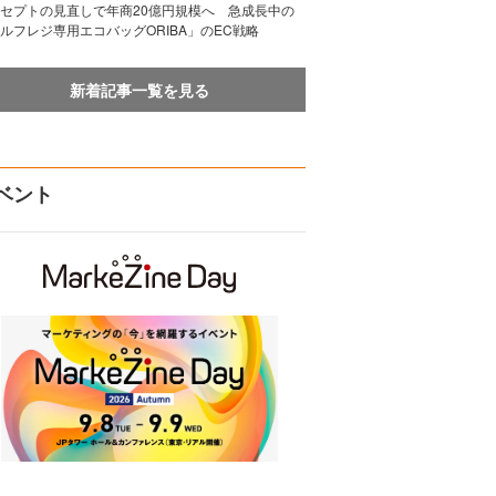
セプトの見直しで年商20億円規模へ 急成長中の
ルフレジ専用エコバッグORIBA」のEC戦略
新着記事一覧を見る
ベント