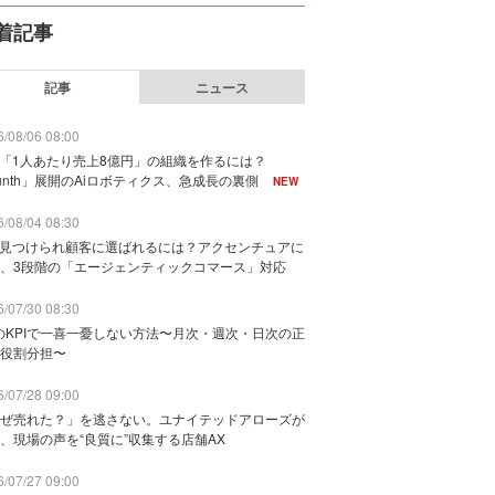
着記事
記事
ニュース
/08/06 08:00
で「1人あたり売上8億円」の組織を作るには？
unth」展開のAiロボティクス、急成長の裏側
NEW
/08/04 08:30
に見つけられ顧客に選ばれるには？アクセンチュアに
、3段階の「エージェンティックコマース」対応
/07/30 08:30
のKPIで一喜一憂しない方法〜月次・週次・日次の正
役割分担〜
/07/28 09:00
ぜ売れた？」を逃さない。ユナイテッドアローズが
、現場の声を“良質に”収集する店舗AX
/07/27 09:00