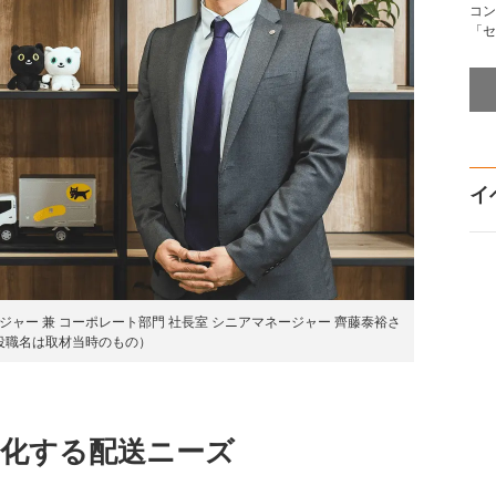
コン
「セ
イ
ジャー 兼 コーポレート部門 社長室 シニアマネージャー 齊藤泰裕さ
役職名は取材当時のもの）
分化する配送ニーズ