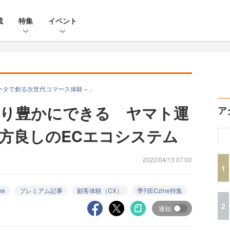
載
特集
イベント
C起点のデータで創る次世代コマース体験～」
り豊かにできる ヤマト運
ア
方良しのECエコシステム
2022/04/13 07:00
1
ne
プレミアム記事
顧客体験（CX）
季刊ECzine特集
2
通知