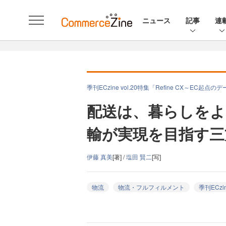
ニュース
記事
連
季刊ECzine vol.20特集「Refine CX～E
配送は、暮らしをよ
輸が実現を目指す三
伊藤 真美
[著] /
塩田 賢二
[写]
物流
物流・フルフィルメント
季刊ECzi