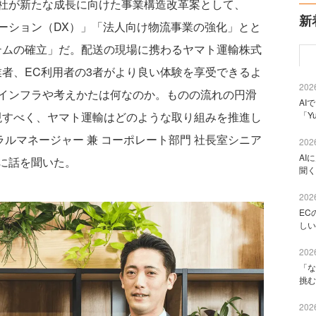
社が新たな成長に向けた事業構造改革案として、
新
ーション（DX）」「法人向け物流事業の強化」とと
テムの確立」だ。配送の現場に携わるヤマト運輸株式
業者、EC利用者の3者がより良い体験を享受できるよ
2026
インフラや考えかたは何なのか。ものの流れの円滑
AI
「Y
現すべく、ヤマト運輸はどのような取り組みを推進し
ラルマネージャー 兼 コーポレート部門 社長室シニア
2026
AI
に話を聞いた。
聞く
2026
EC
しい
2026
「な
挑む
2026