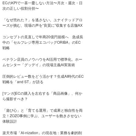
ECのKPIで一喜一憂しない方法〜月次・週次・日
次の正しい役割分担〜
「なぜ売れた？」を逃さない。ユナイテッドアロ
ーズが挑む、現場の声を“良質に”収集する店舗AX
コンセプトの見直しで年商20億円規模へ 急成長
中の「セルフレジ専用エコバッグORIBA」のEC
戦略
ベテラン店員のノウハウをAI活用で標準化。ホー
ムセンター「グッデイ」の現場主義AI実装術
圧倒的レビュー数をどう活かす？生成AI時代のEC
戦略を「and ST」が語る
[マンガ]ECの購入を左右する「商品画像」、何か
ら撮影すべき？
「遊び心」と「育てる運用」で成果と独自性を両
立！ZOZO事例に学ぶ、ユーザーを飽きさせない
体験設計
楽天市場「AI-nization」の現在地：業務を劇的削