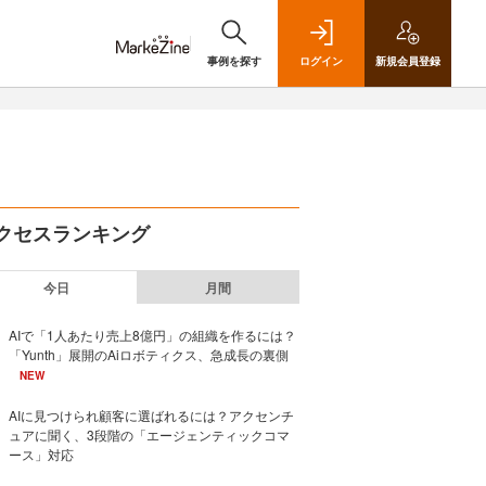
事例を探す
ログイン
新規
会員登録
クセスランキング
今日
月間
AIで「1人あたり売上8億円」の組織を作るには？
「Yunth」展開のAiロボティクス、急成長の裏側
NEW
AIに見つけられ顧客に選ばれるには？アクセンチ
ュアに聞く、3段階の「エージェンティックコマ
ース」対応