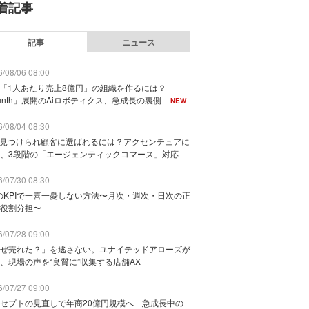
着記事
記事
ニュース
/08/06 08:00
で「1人あたり売上8億円」の組織を作るには？
unth」展開のAiロボティクス、急成長の裏側
NEW
/08/04 08:30
に見つけられ顧客に選ばれるには？アクセンチュアに
、3段階の「エージェンティックコマース」対応
/07/30 08:30
のKPIで一喜一憂しない方法〜月次・週次・日次の正
役割分担〜
/07/28 09:00
ぜ売れた？」を逃さない。ユナイテッドアローズが
、現場の声を“良質に”収集する店舗AX
/07/27 09:00
セプトの見直しで年商20億円規模へ 急成長中の