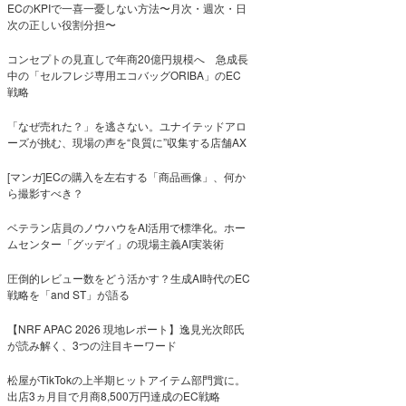
ECのKPIで一喜一憂しない方法〜月次・週次・日
次の正しい役割分担〜
コンセプトの見直しで年商20億円規模へ 急成長
中の「セルフレジ専用エコバッグORIBA」のEC
戦略
「なぜ売れた？」を逃さない。ユナイテッドアロ
ーズが挑む、現場の声を“良質に”収集する店舗AX
[マンガ]ECの購入を左右する「商品画像」、何か
ら撮影すべき？
ベテラン店員のノウハウをAI活用で標準化。ホー
ムセンター「グッデイ」の現場主義AI実装術
圧倒的レビュー数をどう活かす？生成AI時代のEC
戦略を「and ST」が語る
【NRF APAC 2026 現地レポート】逸見光次郎氏
が読み解く、3つの注目キーワード
松屋がTikTokの上半期ヒットアイテム部門賞に。
出店3ヵ月目で月商8,500万円達成のEC戦略