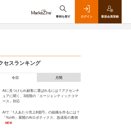
事例を探す
ログイン
新規
会員登録
クセスランキング
今日
月間
AIに見つけられ顧客に選ばれるには？アクセンチ
ュアに聞く、3段階の「エージェンティックコマ
ース」対応
AIで「1人あたり売上8億円」の組織を作るには？
「Yunth」展開のAiロボティクス、急成長の裏側
NEW