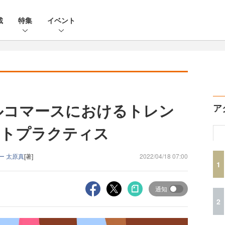
載
特集
イベント
ャルコマースにおけるトレン
ア
ストプラクティス
ャー 太原真
[著]
2022/04/18 07:00
1
通知
2