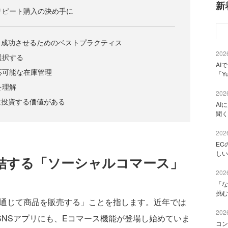
新
がリピート購入の決め手に
を成功させるためのベストプラクティス
2026
選択する
AI
対応可能な在庫管理
「Y
を理解
2026
は投資する価値がある
AI
聞く
2026
EC
しい
完結する「ソーシャルコマース」
2026
「な
挑む
通じて商品を販売する」ことを指します。近年では
2026
TokなどのSNSアプリにも、Eコマース機能が登場し始めていま
コン