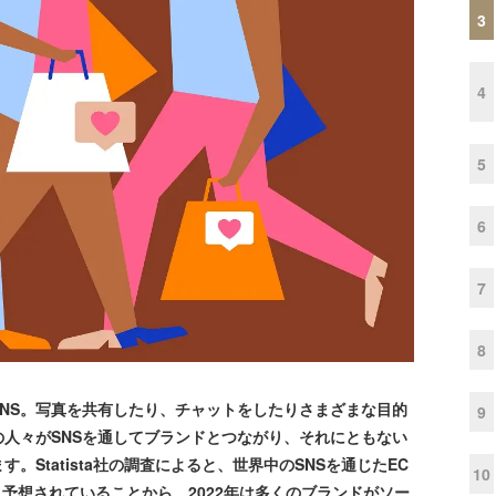
3
4
5
6
7
8
NS。写真を共有したり、チャットをしたりさまざまな目的
9
の人々がSNSを通してブランドとつながり、それにともない
。Statista社の調査によると、世界中のSNSを通じたEC
10
と予想されていることから、2022年は多くのブランドがソー